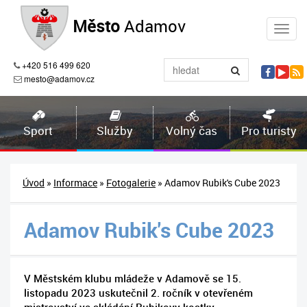
Město
Adamov
+420 516 499 620
mesto@adamov.cz
Sport
Služby
Volný čas
Pro turisty
Úvod
»
Informace
»
Fotogalerie
» Adamov Rubik's Cube 2023
Adamov Rubik's Cube 2023
V Městském klubu mládeže v Adamově se 15.
listopadu 2023 uskutečnil 2. ročník v otevřeném