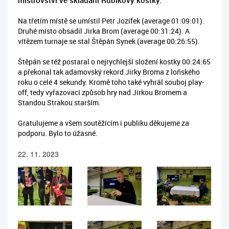
mistrovství ve skládání Rubikovy kostky.
Na třetím místě se umístil Petr Jozífek (average 01:09:01).
Druhé místo obsadil Jirka Brom (average 00:31:24). A
vítězem turnaje se stal Štěpán Synek (average 00:26:55).
Štěpán se též postaral o nejrychlejší složení kostky 00:24:65
a překonal tak adamovský rekord Jirky Broma z loňského
roku o celé 4 sekundy. Kromě toho také vyhrál souboj play-
off, tedy vyřazovací způsob hry nad Jirkou Bromem a
Standou Strakou starším.
Gratulujeme a všem soutěžícím i publiku děkujeme za
podporu. Bylo to úžasné.
22. 11. 2023