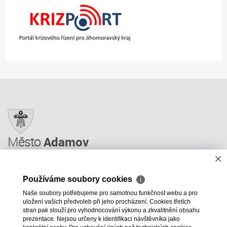
Město
Adamov
×
Město Adamov
Městský úřad
Používáme soubory cookies
ℹ
Úřední deska
Naše soubory potřebujeme pro samotnou funkčnost webu a pro
Informace
uložení vašich předvoleb při jeho procházení. Cookies třetích
Odkazy a rady
stran pak slouží pro vyhodnocování výkonu a zkvalitnění obsahu
prezentace. Nejsou určeny k identifikaci návštěvníka jako
ÚP GIS MAPY