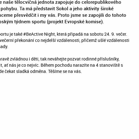
se naše tělocvičná jednota zapojuje do celorepublikového
pohybu. Ta má představit Sokol a jeho aktivity široké
chceme přesvědčit i my vás. Proto jsme se zapojili do tohoto
ropským týdnem sportu (projekt Evropské komise).
tu je také #BeActive Night, která připadá na sobotu 24. 9. večer.
večerní překonání co nejdelší vzdálenosti, přičemž ušlé vzdálenosti
ady.
hravě zvládnou i děti, tak neváhejte pozvat rodinné příslušníky,
, ať nás je co nejvíc. Během pochodu narazíte na 4 stanoviště s
ude čekat sladká odměna. Těšíme se na vás.