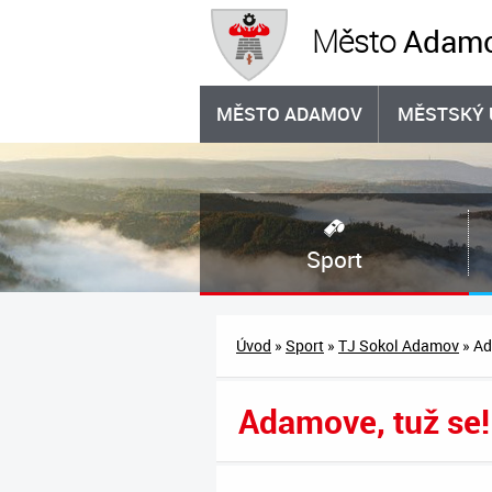
Adam
Město
MĚSTO ADAMOV
MĚSTSKÝ 
Sport
Úvod
»
Sport
»
TJ Sokol Adamov
» Ad
Adamove, tuž se!