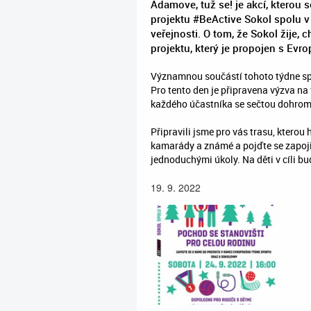
Adamove, tuž se! je akcí, kterou 
projektu #BeActive Sokol spolu v 
veřejnosti. O tom, že Sokol žije, 
projektu, který je propojen s Ev
Významnou součástí tohoto týdne spor
Pro tento den je připravena výzva na 
každého účastníka se sečtou dohrom
Připravili jsme pro vás trasu, kterou 
kamarády a známé a pojďte se zapojit
jednoduchými úkoly. Na děti v cíli b
19. 9. 2022