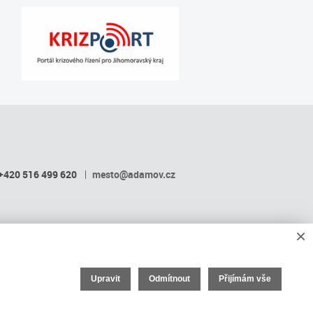
+420 516 499 620
mesto@adamov.cz
×
Upravit
Odmítnout
Přijímám vše