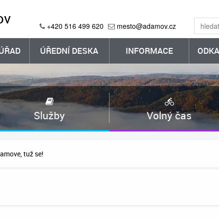
ov
+420 516 499 620
mesto@adamov.cz
ÚŘAD
ÚŘEDNÍ DESKA
INFORMACE
ODKA
Služby
Volný čas
amove, tuž se!