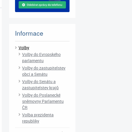
Informace
Volby
Volby do Evropského
parlamentu
Volby do zastupitelstev
obcí a Senátu
Volby do Senátu a
zastupitelstev krajů
Volby do Poslanecké
sněmovny Parlamentu
ČR
Volba prezidenta
republiky