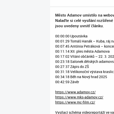
Město Adamov umístilo na webové
Nalaďte si celé vysílání rozšířené
jsou uvedeny uvnitř článku.
00:00:00 Upoutávka
00:01:29 Tomáš Hanák – Kuba, ráj n
00:07:45 Antónia Petráková – koncer
00:11:14 XII. ples města Adamova
00:17:02 Vítání občánků – 22. 3. 20
00:23:18 Salonek dětských adamovs
00:27:37 Zápis do ZŠ
00:31:18 Velikonoční výstava krasli
00:34:18 Běh na Nový hrad 2025
00:42:59 Závěr
https://www.adamov.cz/​​​
https://www.mks-adamov.cz/​​​
https://www.mc-film.cz/
Vysílací schéma videoreportáží ve va