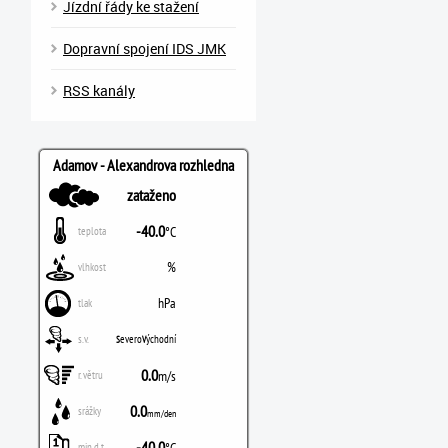
Jízdní řády ke stažení
Dopravní spojení IDS JMK
RSS kanály