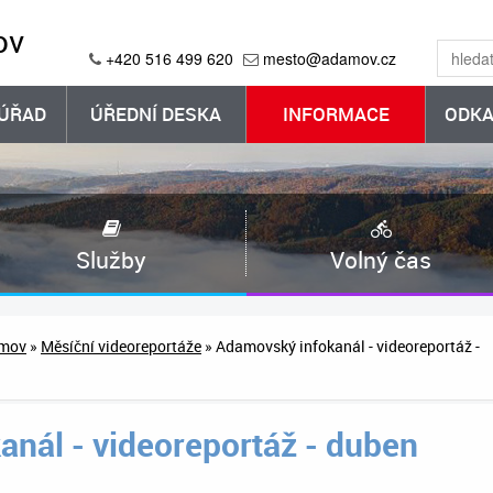
ov
+420 516 499 620
mesto@adamov.cz
ÚŘAD
ÚŘEDNÍ DESKA
INFORMACE
ODKA
Služby
Volný čas
amov
»
Měsíční videoreportáže
» Adamovský infokanál - videoreportáž -
nál - videoreportáž - duben