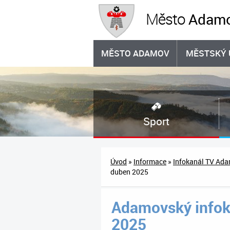
Adam
Město
MĚSTO ADAMOV
MĚSTSKÝ 
Sport
Úvod
»
Informace
»
Infokanál TV Ad
duben 2025
Adamovský infoka
2025