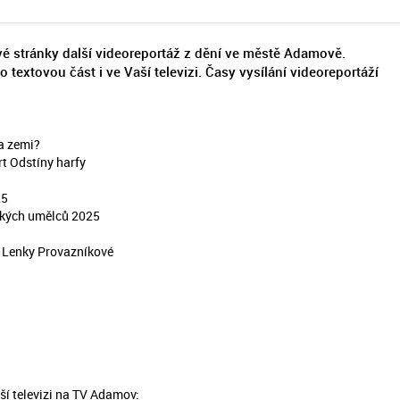
 stránky další videoreportáž z dění ve městě Adamově.
 o textovou část i ve Vaší televizi. Časy vysílání videoreportáží
a zemi?
t Odstíny harfy
25
kých umělců 2025
c Lenky Provazníkové
ší televizi na TV Adamov: