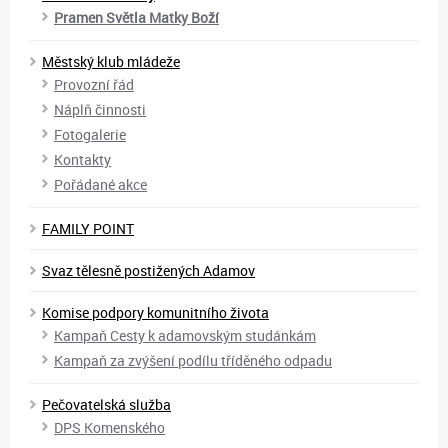
Pramen Světla Matky Boží
Městský klub mládeže
Provozní řád
Náplň činnosti
Fotogalerie
Kontakty
Pořádané akce
FAMILY POINT
Svaz tělesně postižených Adamov
Komise podpory komunitního života
Kampaň Cesty k adamovským studánkám
Kampaň za zvýšení podílu tříděného odpadu
Pečovatelská služba
DPS Komenského