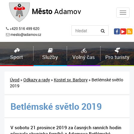
Město
Adamov
+420 516 499 620
mesto@adamov.cz
Sport
Služby
Volný čas
Pro turisty
Úvod
»
Odkazy a rady
»
Kostel sv. Barbory
» Betlémské světlo
2019
Betlémské světlo 2019
V sobotu 21.prosince 2019 za časných ranních hodin
převzala skupinka farníků z Adamova Betlémské