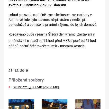
světlo z kurýrního vlaku v Blansku.
Odtud putovalo tradičně lesem ke kostelu sv. Barbory v
Adamově, kde bylo slavnostně přivítáno v neděli při
bohoslužbě a odneseno prvními zájemci do jejich domovů.
Rozdáváno bude všem na Štědrý den v rámci Zastavení s
brněnskými trubači od 14 hod
před MKS a poté od 21 hod
při "půlnoční" štědrovečerní mši v místním kostele.
23. 12. 2019
Přiložené soubory
20191221_071748 [26,08 MB]