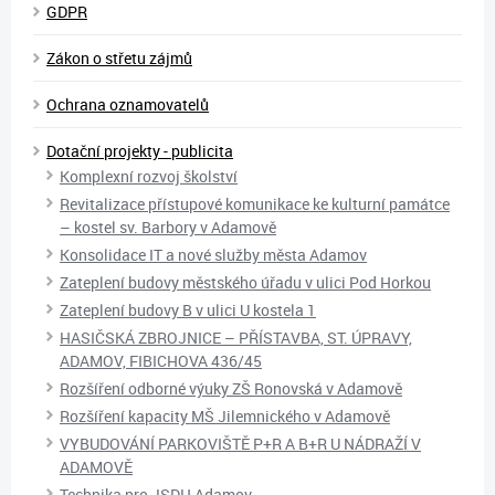
GDPR
Zákon o střetu zájmů
Ochrana oznamovatelů
Dotační projekty - publicita
Komplexní rozvoj školství
Revitalizace přístupové komunikace ke kulturní památce
– kostel sv. Barbory v Adamově
Konsolidace IT a nové služby města Adamov
Zateplení budovy městského úřadu v ulici Pod Horkou
Zateplení budovy B v ulici U kostela 1
HASIČSKÁ ZBROJNICE – PŘÍSTAVBA, ST. ÚPRAVY,
ADAMOV, FIBICHOVA 436/45
Rozšíření odborné výuky ZŠ Ronovská v Adamově
Rozšíření kapacity MŠ Jilemnického v Adamově
VYBUDOVÁNÍ PARKOVIŠTĚ P+R A B+R U NÁDRAŽÍ V
ADAMOVĚ
Technika pro JSDH Adamov