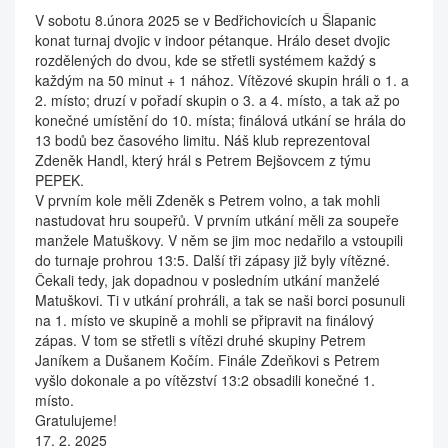
V sobotu 8.února 2025 se v Bedřichovicích u Šlapanic
konat turnaj dvojic v indoor pétanque. Hrálo deset dvojic
rozdělených do dvou, kde se střetli systémem každý s
každým na 50 minut + 1 nához. Vítězové skupin hráli o 1. a
2. místo; druzí v pořadí skupin o 3. a 4. místo, a tak až po
konečné umístění do 10. místa; finálová utkání se hrála do
13 bodů bez časového limitu. Náš klub reprezentoval
Zdeněk Handl, který hrál s Petrem Bejšovcem z týmu
PEPEK.
V prvním kole měli Zdeněk s Petrem volno, a tak mohli
nastudovat hru soupeřů. V prvním utkání měli za soupeře
manžele Matuškovy. V něm se jim moc nedařilo a vstoupili
do turnaje prohrou 13:5. Další tři zápasy již byly vítězné.
Čekali tedy, jak dopadnou v posledním utkání manželé
Matuškovi. Ti v utkání prohráli, a tak se naši borci posunuli
na 1. místo ve skupině a mohli se připravit na finálový
zápas. V tom se střetli s vítězi druhé skupiny Petrem
Janíkem a Dušanem Kočím. Finále Zdeňkovi s Petrem
vyšlo dokonale a po vítězství 13:2 obsadili konečné 1.
místo.
Gratulujeme!
17. 2. 2025