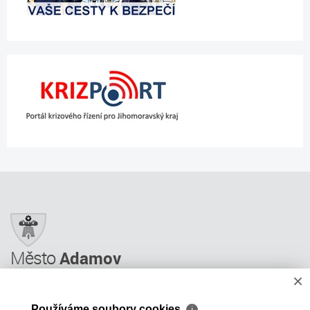
Město
Adamov
×
Město Adamov
Městský úřad
Používáme soubory cookies
ℹ