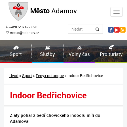
Město
Adamov
+420 516 499 620
mesto@adamov.cz
Sport
Služby
Volný čas
Pro turisty
Úvod
»
Sport
»
Fenyx petanque
» Indoor Bedřichovice
Indoor Bedřichovice
Zlatý pohár z bedřichovického indooru míří do
Adamova!