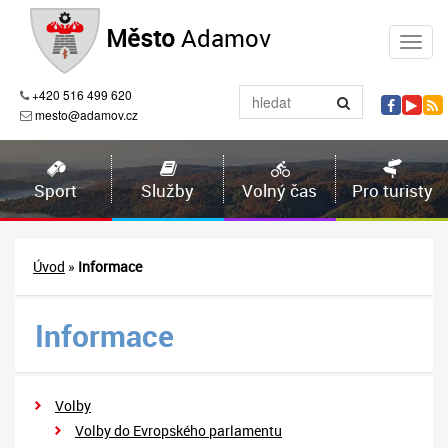
Město
Adamov
+420 516 499 620
mesto@adamov.cz
Sport
Služby
Volný čas
Pro turisty
Úvod
»
Informace
Informace
Volby
Volby do Evropského parlamentu