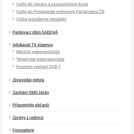
Volby do Senátu a zastupitelstev krajů
Volby do Poslanecké sněmovny Parlamentu ČR
Volba prezidenta republiky
Parkovací dům SADOVÁ
Infokanál TV Adamov
Měsíční videoreportáže
Tématické videoreportáže
Pozemní vysílání DVB-T
Zpravodaj města
Zasílání SMS zpráv
Připomínky občanů
Zprávy z radnice
Fotogalerie