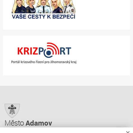
Město
Adamov
×
Město Adamov