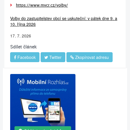
https://www.mvcr.cz/volby/
Volby do zastupitelstev obcí se uskuteční: v pátek dne 9. a
10. října 2026
17. 7. 2026
Sdílet článek
Facebook
Twitter
Zkopírovat adresu