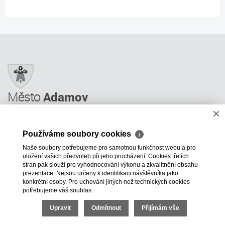
Město
Adamov
×
Město Adamov
Městský úřad
Používáme soubory cookies
ℹ
Úřední deska
Naše soubory potřebujeme pro samotnou funkčnost webu a pro
Informace
uložení vašich předvoleb při jeho procházení. Cookies třetích
Odkazy a rady
stran pak slouží pro vyhodnocování výkonu a zkvalitnění obsahu
prezentace. Nejsou určeny k identifikaci návštěvníka jako
ÚP GIS MAPY
konkrétní osoby. Pro uchování jiných než technických cookies
potřebujeme váš souhlas.
+420 516 499 620
mesto@adamov.cz
Upravit
Odmítnout
Přijímám vše