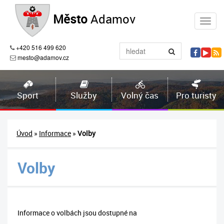
Město
Adamov
+420 516 499 620
mesto@adamov.cz
Sport
Služby
Volný čas
Pro turisty
Úvod
»
Informace
»
Volby
Volby
Informace o volbách jsou dostupné na