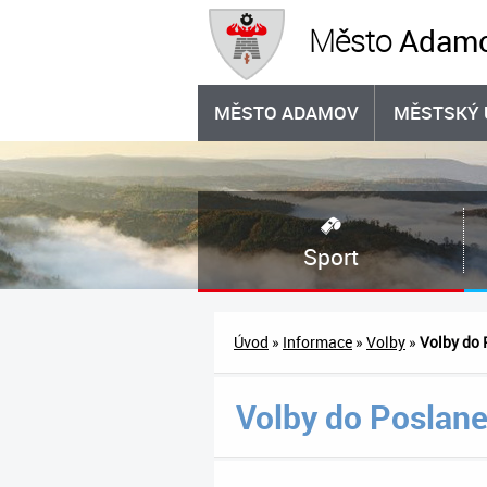
Adam
Město
MĚSTO ADAMOV
MĚSTSKÝ 
Sport
Úvod
»
Informace
»
Volby
»
Volby do
Volby do Poslan