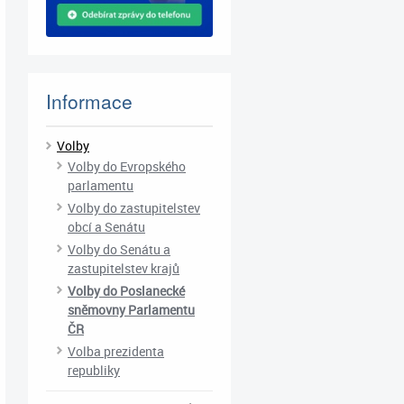
Informace
Volby
Volby do Evropského
parlamentu
Volby do zastupitelstev
obcí a Senátu
Volby do Senátu a
zastupitelstev krajů
Volby do Poslanecké
sněmovny Parlamentu
ČR
Volba prezidenta
republiky