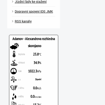
Jízdní řády ke stažení
Dopravní spojení IDS JMK
RSS kanály