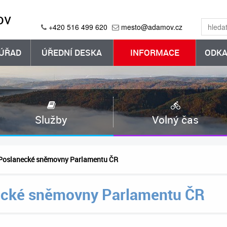
ov
+420 516 499 620
mesto@adamov.cz
ÚŘAD
ÚŘEDNÍ DESKA
INFORMACE
ODKA
Služby
Volný čas
 Poslanecké sněmovny Parlamentu ČR
ecké sněmovny Parlamentu ČR