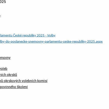
2025
:
lamentu České republiky 2025 - Volby
olby-do-poslanecke-snemovny-parlamentu-ceske-republiky-2025.aspx
němovny
voleb
ních okrsků
nů okrskových volebních komisí
povinného školení