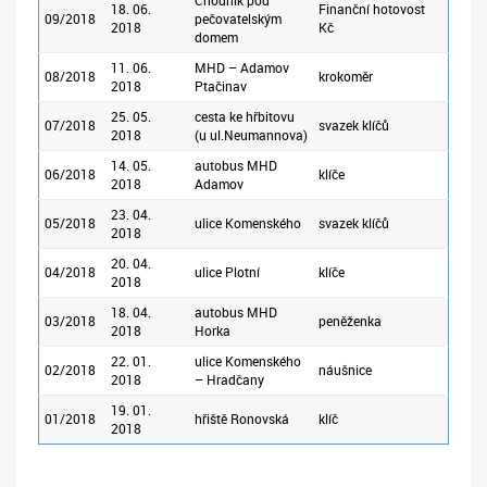
Chodník pod
18. 06.
Finanční hotovost
09/2018
pečovatelským
2018
Kč
domem
11. 06.
MHD – Adamov
08/2018
krokoměr
2018
Ptačinav
25. 05.
cesta ke hřbitovu
07/2018
svazek klíčů
2018
(u ul.Neumannova)
14. 05.
autobus MHD
06/2018
klíče
2018
Adamov
23. 04.
05/2018
ulice Komenského
svazek klíčů
2018
20. 04.
04/2018
ulice Plotní
klíče
2018
18. 04.
autobus MHD
03/2018
peněženka
2018
Horka
22. 01.
ulice Komenského
02/2018
náušnice
2018
– Hradčany
19. 01.
01/2018
hřiště Ronovská
klíč
2018