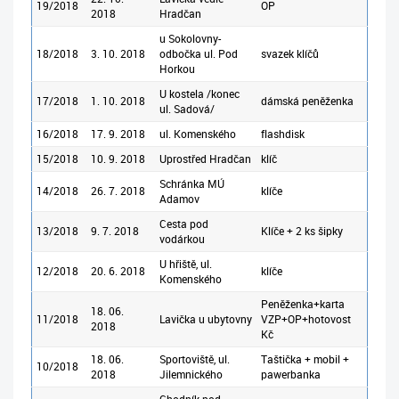
19/2018
OP
2018
Hradčan
u Sokolovny-
18/2018
3. 10. 2018
odbočka ul. Pod
svazek klíčů
Horkou
U kostela /konec
17/2018
1. 10. 2018
dámská peněženka
ul. Sadová/
16/2018
17. 9. 2018
ul. Komenského
flashdisk
15/2018
10. 9. 2018
Uprostřed Hradčan
klíč
Schránka MÚ
14/2018
26. 7. 2018
klíče
Adamov
Cesta pod
13/2018
9. 7. 2018
Klíče + 2 ks šipky
vodárkou
U hřiště, ul.
12/2018
20. 6. 2018
klíče
Komenského
Peněženka+karta
18. 06.
11/2018
Lavička u ubytovny
VZP+OP+hotovost
2018
Kč
18. 06.
Sportoviště, ul.
Taštička + mobil +
10/2018
2018
Jilemnického
pawerbanka