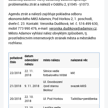
problematiku ztrát a nálezů v Oddílu 2, §1045 - §1073.
Agendu ztrát a nálezů zajišťuje pokladna odboru
ekonomického MěÚ Adamov, Pod Horkou 2, 1. poschodí,
dveře č. 23. Kontakt: Veronika Dudíková, tel. č. 516 499 630,
mobil 773 990 476, e-mail:
veronika.dudikova@adamov.cz
.
Město Adamov vyhlásí nález obvyklým způsobem, tj.
prostřednictvím internetových stránek města a městského
rozhlasu.
datum
pořadové
odevzdání
místo nálezu
nalezená věc
číslo
nálezu
22. 11.
Silnice vedle
22/2018
klíč
2018
fotbalového hřiště
Ul. Osvobození
21/2018
9. 11. 2018
/pod starou
svazek klíčů
školou/
22. 10.
20/2018
Ul. Pod Horkou
Taštička+peněženka
2018
22. 10.
Lavička vedle