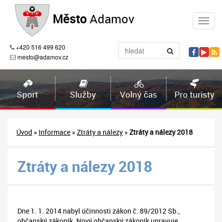
Město
Adamov
+420 516 499 620
mesto@adamov.cz
Sport
Služby
Volný čas
Pro turisty
Úvod
»
Informace
»
Ztráty a nálezy
»
Ztráty a nálezy 2018
Ztráty a nálezy 2018
Dne 1. 1. 2014 nabyl účinnosti zákon č. 89/2012 Sb.,
občanský zákoník. Nový občanský zákoník upravuje