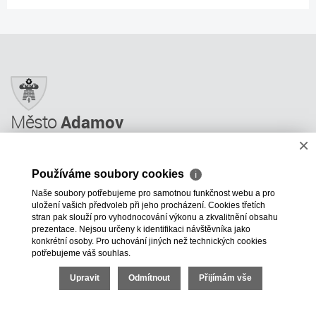
Město
Adamov
×
Město Adamov
Městský úřad
Používáme soubory cookies
ℹ
Úřední deska
Naše soubory potřebujeme pro samotnou funkčnost webu a pro
Informace
uložení vašich předvoleb při jeho procházení. Cookies třetích
Odkazy a rady
stran pak slouží pro vyhodnocování výkonu a zkvalitnění obsahu
prezentace. Nejsou určeny k identifikaci návštěvníka jako
ÚP GIS MAPY
konkrétní osoby. Pro uchování jiných než technických cookies
potřebujeme váš souhlas.
+420 516 499 620
mesto@adamov.cz
Upravit
Odmítnout
Přijímám vše