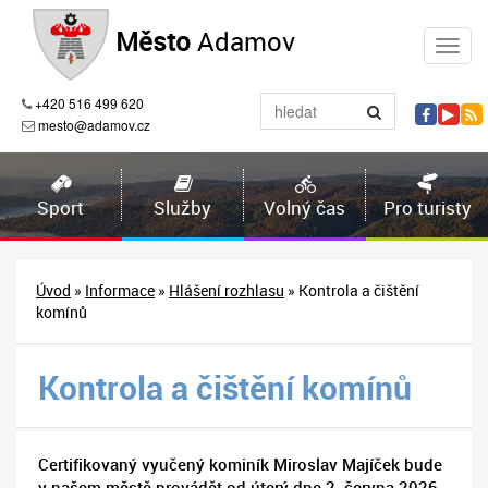
Město
Adamov
+420 516 499 620
mesto@adamov.cz
Sport
Služby
Volný čas
Pro turisty
Úvod
»
Informace
»
Hlášení rozhlasu
» Kontrola a čištění
komínů
Kontrola a čištění komínů
Certifikovaný vyučený kominík Miroslav Majíček bude
v našem městě provádět od úterý dne 2. června 2026