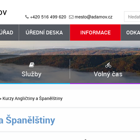
ov
+420 516 499 620
mesto@adamov.cz
ÚŘAD
ÚŘEDNÍ DESKA
INFORMACE
ODKA
Služby
Volný čas
» Kurzy Angličtiny a Španělštiny
a Španělštiny