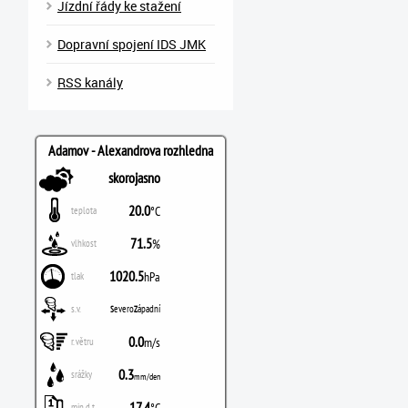
Jízdní řády ke stažení
Dopravní spojení IDS JMK
RSS kanály