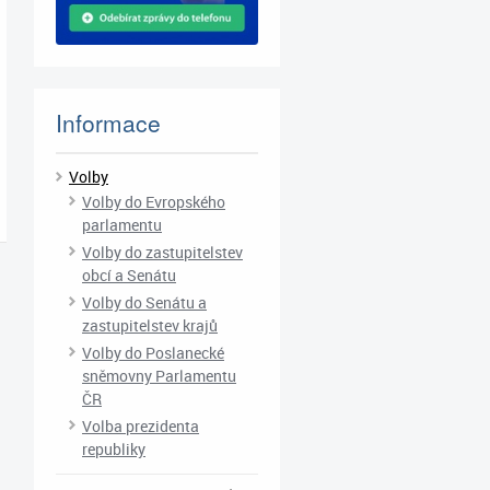
Informace
Volby
Volby do Evropského
parlamentu
Volby do zastupitelstev
obcí a Senátu
Volby do Senátu a
zastupitelstev krajů
Volby do Poslanecké
sněmovny Parlamentu
ČR
Volba prezidenta
republiky