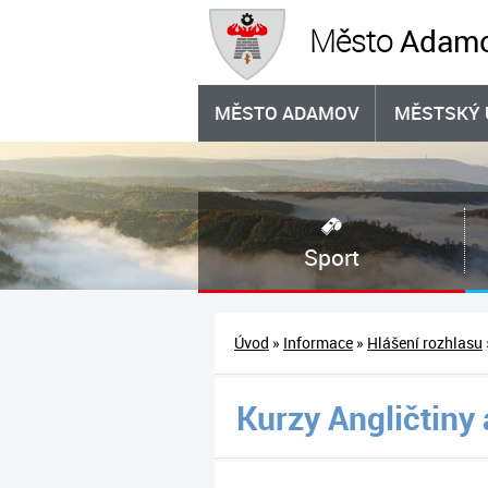
Adam
Město
MĚSTO ADAMOV
MĚSTSKÝ 
Sport
Úvod
»
Informace
»
Hlášení rozhlasu
Kurzy Angličtiny 