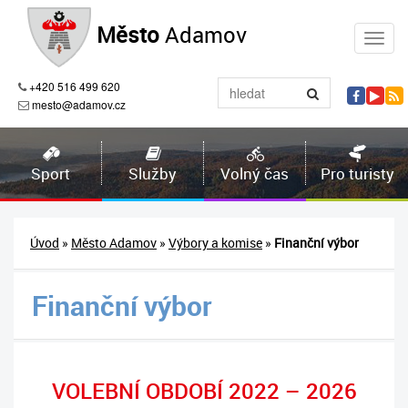
Město
Adamov
+420 516 499 620
mesto@adamov.cz
Sport
Služby
Volný čas
Pro turisty
Úvod
»
Město Adamov
»
Výbory a komise
»
Finanční výbor
Finanční výbor
VOLEBNÍ OBDOBÍ 2022 – 2026