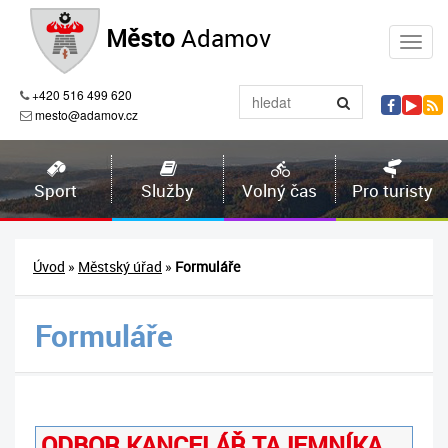
Město
Adamov
+420 516 499 620
mesto@adamov.cz
Sport
Služby
Volný čas
Pro turisty
Úvod
»
Městský úřad
»
Formuláře
Formuláře
ODBOR KANCELÁŘ TAJEMNÍKA