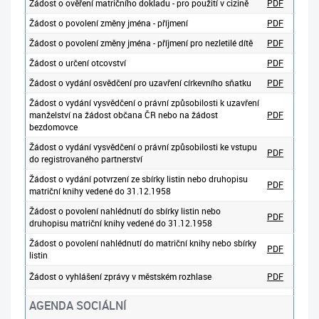
Žádost o ověření matričního dokladu - pro použití v cizině
PDF
Žádost o povolení změny jména - příjmení
PDF
Žádost o povolení změny jména - příjmení pro nezletilé dítě
PDF
Žádost o určení otcovství
PDF
Žádost o vydání osvědčení pro uzavření církevního sňatku
PDF
Žádost o vydání vysvědčení o právní způsobilosti k uzavření
manželství na žádost občana ČR nebo na žádost
PDF
bezdomovce
Žádost o vydání vysvědčení o právní způsobilosti ke vstupu
PDF
do registrovaného partnerství
Žádost o vydání potvrzení ze sbírky listin nebo druhopisu
PDF
matriční knihy vedené do 31.12.1958
Žádost o povolení nahlédnutí do sbírky listin nebo
PDF
druhopisu matriční knihy vedené do 31.12.1958
Žádost o povolení nahlédnutí do matriční knihy nebo sbírky
PDF
listin
Žádost o vyhlášení zprávy v městském rozhlase
PDF
AGENDA SOCIÁLNÍ