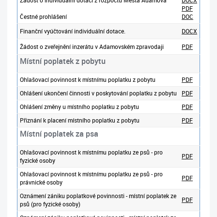
Žádost o individuální dotaci z rozpočtu Města Adamova
DOCX
PDF
Čestné prohlášení
DOC
Finanční vyúčtování individuální dotace.
DOCX
Žádost o zveřejnění inzerátu v Adamovském zpravodaji
PDF
Místní poplatek z pobytu
Ohlašovací povinnost k místnímu poplatku z pobytu
PDF
Ohlášení ukončení činnosti v poskytování poplatku z pobytu
PDF
Ohlášení změny u místního poplatku z pobytu
PDF
Přiznání k placení místního poplatku z pobytu
PDF
Místní poplatek za psa
Ohlašovací povinnost k místnímu poplatku ze psů - pro
PDF
fyzické osoby
Ohlašovací povinnost k místnímu poplatku ze psů - pro
PDF
právnické osoby
Oznámení zániku poplatkové povinnosti - místní poplatek ze
PDF
psů (pro fyzické osoby)