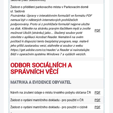
Žádost o přidělení parkovacího místa v Parkovacím domě
ul. Sadová
Poznámka:
Úpravy v interaktivním formuláři ve formátu PDF
nemusí být v některých internetových prohlížečích
podporovány
. Proto si z prohlížeče formulář nejprve uložte
na disk. Klikněte na stránku pravým tlačítkem myši a zvolte
PDF
možnost Uložit (stránku) jako…. Stažený soubor poté
otevřete v aplikaci Acrobat Reader. Nemáte-li na svém
počítači k dispozici tento bezplatný program, resp. máte-li
jeho příliš zastaralou verzi, stáhněte si soubor z webu
https://get.adobe.com/cz/reader/ a Reader si nainstalujte.
Běží v operačním systému Windows 7 a vyšších verzích.
ODBOR SOCIÁLNÍCH A
SPRÁVNÍCH VĚCÍ
MATRIKA A EVIDENCE OBYVATEL
Návrh na zrušení údaje o místu trvalého pobytu občana ČR
PDF
Žádost o vydání matričního dokladu - pro použití v ČR
PDF
Žádost o vydání matričního dokladu - pro použití v cizině
PDF