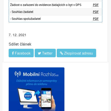
Žádost o zařazení do evidence žádajících o byt v DPS
PDF
- Souhlas žadatel
PDF
- Souhlas spolužadatel
PDF
7. 12. 2021
Sdílet článek
Facebook
Twitter
Zkopírovat adresu