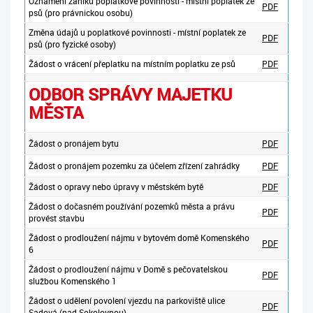
Oznámení zániku poplatkové povinnosti - místní poplatek ze
PDF
psů (pro právnickou osobu)
Změna údajů u poplatkové povinnosti - místní poplatek ze
PDF
psů (pro fyzické osoby)
Žádost o vrácení přeplatku na místním poplatku ze psů
PDF
ODBOR SPRÁVY MAJETKU
MĚSTA
Žádost o pronájem bytu
PDF
Žádost o pronájem pozemku za účelem zřízení zahrádky
PDF
Žádost o opravy nebo úpravy v městském bytě
PDF
Žádost o dočasném používání pozemků města a právu
PDF
provést stavbu
Žádost o prodloužení nájmu v bytovém domě Komenského
PDF
6
Žádost o prodloužení nájmu v Domě s pečovatelskou
PDF
službou Komenského 1
Žádost o udělení povolení vjezdu na parkoviště ulice
PDF
Sadová (nad Sokolovnou)