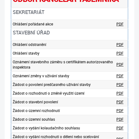
SEKRETARIÁT
Ohlášení pořádané akce
PDF
STAVEBNÍ ÚŘAD
Ohlášení odstranění
PDF
Ohlášení stavby
PDF
Oznámení stavebního záměru s certifikátem autorizovaného
PDF
inspektora
Oznámení změny v užívání stavby
PDF
Žádost o povolení predčasného užívání stavby
PDF
Žádost o rozhodnutí o změně využití území
PDF
Žádost o stavební povolení
PDF
Žádost o územní rozhodnutí
PDF
Žádost o územní souhlas
PDF
Žádost o vydání kolaudačního souhlasu
PDF
Žádost o vydání rozhodnutí o dělení nebo scelování