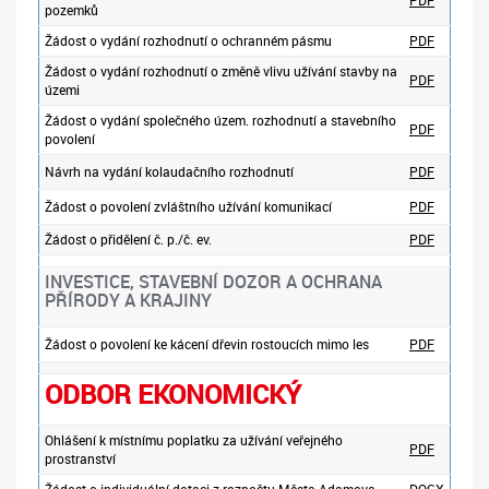
PDF
pozemků
Žádost o vydání rozhodnutí o ochranném pásmu
PDF
Žádost o vydání rozhodnutí o změně vlivu užívání stavby na
PDF
územi
Žádost o vydání společného územ. rozhodnutí a stavebního
PDF
povolení
Návrh na vydání kolaudačního rozhodnutí
PDF
Žádost o povolení zvláštního užívání komunikací
PDF
Žádost o přidělení č. p./č. ev.
PDF
INVESTICE, STAVEBNÍ DOZOR A OCHRANA
PŘÍRODY A KRAJINY
Žádost o povolení ke kácení dřevin rostoucích mimo les
PDF
ODBOR EKONOMICKÝ
Ohlášení k místnímu poplatku za užívání veřejného
PDF
prostranství