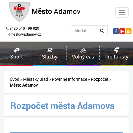
Město
Adamov
+420 516 499 620
mesto@adamov.cz
Sport
Služby
Volný čas
Pro turisty
Úvod
»
Městský úřad
»
Povinné informace
»
Rozpočet
»
Město Adamov
Rozpočet města Adamova