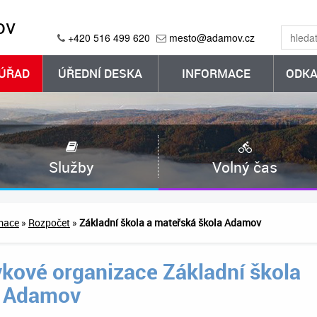
ov
+420 516 499 620
mesto@adamov.cz
ÚŘAD
ÚŘEDNÍ DESKA
INFORMACE
ODKA
Služby
Volný čas
mace
»
Rozpočet
»
Základní škola a mateřská škola Adamov
kové organizace Základní škola
a Adamov