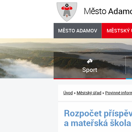
Adam
Město
MĚSTO ADAMOV
MĚSTSKÝ 
Sport
Úvod
»
Městský úřad
»
Povinné infor
Rozpočet příspěv
a mateřská škol