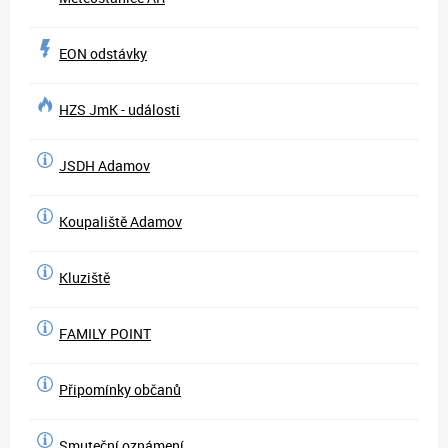
EON odstávky
HZS JmK - události
JSDH Adamov
Koupaliště Adamov
Kluziště
FAMILY POINT
Připomínky občanů
Smuteční oznámení