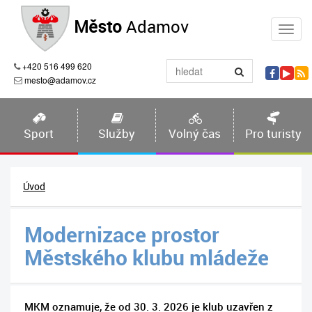
Město
Adamov
+420 516 499 620
mesto@adamov.cz
Sport
Služby
Volný čas
Pro turisty
Úvod
Modernizace prostor
Městského klubu mládeže
MKM oznamuje, že od 30. 3. 2026 je klub uzavřen z