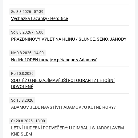
So 8.8.2026 - 07:39
Vycházka Lažánky - Heroltice
So 8.8.2026 - 15:00
PRÁZDNINOVÝ VÝLET NA HLÍNU / SLUNCE, SENO, JAHODY
Ne 9.8.2026 - 14:00
Nedělní OPEN turnaje v pétanque v Adamově
Po 10.8.2026
SOUTĚŽ O NEJZAJÍMAVĚJŠÍ FOTOGRAFII Z LETOŠNÍ
DOVOLENÉ
So 15.8.2026
ADAMOV JEDE NAVŠTÍVIT ADAMOV /U KUTNÉ HORY/
Čt 20.8.2026 - 18:00
LETNÍ HUDEBNÍ PODVEČERY: U CIMBÁLU S JAROSLAVEM
KNEISLEM