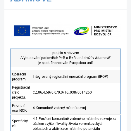
projekt s názvem
„Vybudování parkoviště P+R a B+R u nádraží v Adamově“
je spolufinancován Evropskou unií
Operační
Integrovaný regionální operační program (IROP)
program:
Registrační
číslo
CZ.06.4.59/0.0/0.0/16_038/0014250
projektu:
Prioritní
4 Komunitně vedený místní rozvoj
osa IROP:
4.1 Posílení komunitně vedeného místního rozvoje za
Specifický
účelem zvýšení kvality života ve venkovských
cíl:
oblastech a aktivizace místního potenciálu