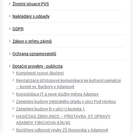
Životní situace PVS
Nakládání s odpady
GDPR
Zákon o střetu zájmů
Ochrana oznamovatelů
Dotační projekty - publicita
Komplexní rozvoj školství
Revitalizace přístupové komunikace ke kulturní památce
– kostel sv. Barbory v Adamově
Konsolidace IT a nové služby města Adamov
Zateplení budovy městského úřadu v ulici Pod Horkou
Zateplení budovy B v ulici U kostela 1
HASIČSKÁ ZBROJNICE – PŘÍSTAVBA, ST. ÚPRAVY,
ADAMOV, FIBICHOVA 436/45
Rozšíření odborné výuky ZŠ Ronovská v Adamově