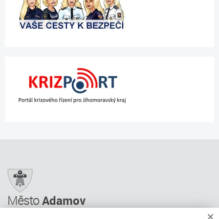
Město
Adamov
×
Město Adamov