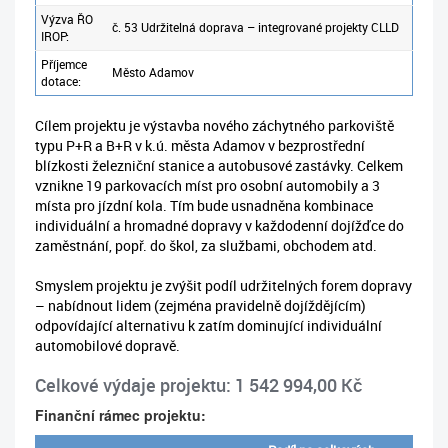
Výzva ŘO
č. 53 Udržitelná doprava – integrované projekty CLLD
IROP:
Příjemce
Město Adamov
dotace:
Cílem projektu je výstavba nového záchytného parkoviště
typu P+R a B+R v k.ú. města Adamov v bezprostřední
blízkosti železniční stanice a autobusové zastávky. Celkem
vznikne 19 parkovacích míst pro osobní automobily a 3
místa pro jízdní kola. Tím bude usnadněna kombinace
individuální a hromadné dopravy v každodenní dojížďce do
zaměstnání, popř. do škol, za službami, obchodem atd.
Smyslem projektu je zvýšit podíl udržitelných forem dopravy
– nabídnout lidem (zejména pravidelně dojíždějícím)
odpovídající alternativu k zatím dominující individuální
automobilové dopravě.
Celkové výdaje projektu: 1 542 994,00 Kč
Finanční rámec projektu: