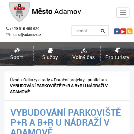
Město
Adamov
+420 516 499 620
mesto@adamov.cz
Sport
Služby
Volný čas
Pro turisty
Úvod
»
Odkazy a rady
»
Dotační projekty - publicita
»
VYBUDOVÁNÍ PARKOVIŠTĚ P+R A B+R U NÁDRAŽÍ V
ADAMOVĚ
VYBUDOVÁNÍ PARKOVIŠTĚ
P+R A B+R U NÁDRAŽÍ V
ADAMOVĚ