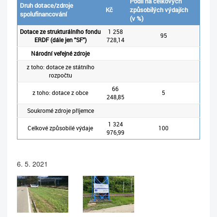
Podíl na celkových
Druh dotace/zdroje
Kč
způsobilých výdajích
spolufinancování
(v %)
Dotace ze strukturálního fondu
1 258
95
ERDF (dále jen "SF")
728,14
Národní veřejné zdroje
z toho: dotace ze státního
rozpočtu
66
z toho: dotace z obce
5
248,85
Soukromé zdroje příjemce
1 324
Celkové způsobilé výdaje
100
976,99
6. 5. 2021