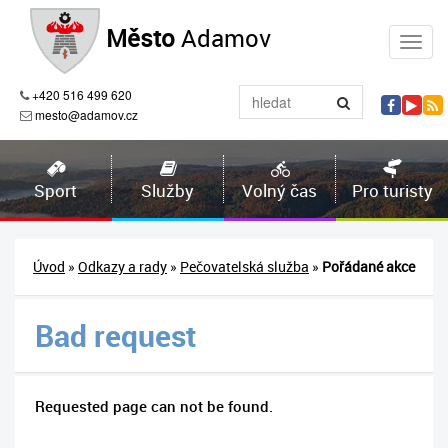
Město
Adamov
+420 516 499 620
mesto@adamov.cz
Sport
Služby
Volný čas
Pro turisty
Úvod
»
Odkazy a rady
»
Pečovatelská služba
»
Pořádané akce
Bad request
Requested page can not be found.