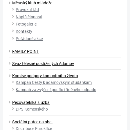
Městský klub mládeže
Provozní řád
Náplň činnosti
Fotogalerie
Kontakty
Pořádané akce
FAMILY POINT
Svaz tělesně postižených Adamov
Komise podpory komunitního života
Kampaň Cesty k adamovským studánkám
Kampaň za zvýšení podílu tříděného odpadu
Pečovatelská služba
DPS Komenského
Sociální práce na obci
Distribuce Euroklíče