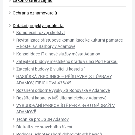
Zákon o střetu zájmů
Ochrana oznamovatelů
Dotační projekty - publicita
Komplexní rozvoj školství
Revitalizace přístupové komunikace ke kulturní památce
– kostel sv. Barbory v Adamově
Konsolidace IT a nové služby města Adamov
Zateplení budovy městského úřadu v ulici Pod Horkou
Zateplení budovy B v ulici U kostela 1
HASIČSKÁ ZBROJNICE – PŘÍSTAVBA, ST. ÚPRAVY,
ADAMOV, FIBICHOVA 436/45
Rozšíření odborné výuky ZŠ Ronovská v Adamově
Rozšíření kapacity MŠ Jilemnického v Adamově
VYBUDOVÁNÍ PARKOVIŠTĚ P+R A B+R U NÁDRAŽÍ V
ADAMOVĚ
Technika pro JSDH Adamov
Digitalizace stavebního řízení
Podpora jednotek sborů dobrovolných hasičů