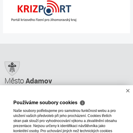
Město
Adamov
×
Město Adamov
Městský úřad
Používáme soubory cookies
ℹ
Úřední deska
Naše soubory potřebujeme pro samotnou funkčnost webu a pro
Informace
uložení vašich předvoleb při jeho procházení. Cookies třetích
Odkazy a rady
stran pak slouží pro vyhodnocování výkonu a zkvalitnění obsahu
prezentace. Nejsou určeny k identifikaci návštěvníka jako
ÚP GIS MAPY
konkrétní osoby. Pro uchování jiných než technických cookies