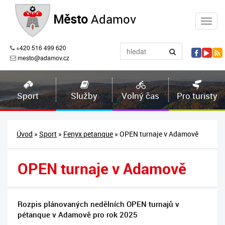
Město
Adamov
+420 516 499 620
mesto@adamov.cz
Sport
Služby
Volný čas
Pro turisty
Úvod
»
Sport
»
Fenyx petanque
» OPEN turnaje v Adamově
OPEN turnaje v Adamově
Rozpis plánovaných nedělních OPEN turnajů v
pétanque v Adamově pro rok 2025