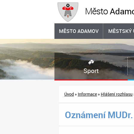
Adam
Město
MĚSTO ADAMOV
MĚSTSKÝ 
Sport
Úvod
»
Informace
»
Hlášení rozhlasu
Oznámení MUDr. 