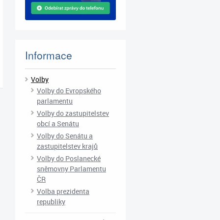
Informace
Volby
Volby do Evropského
parlamentu
Volby do zastupitelstev
obcí a Senátu
Volby do Senátu a
zastupitelstev krajů
Volby do Poslanecké
sněmovny Parlamentu
ČR
Volba prezidenta
republiky