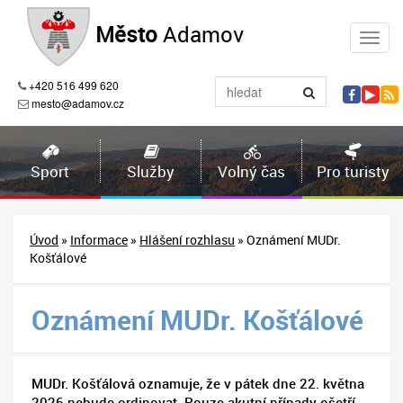
Město
Adamov
+420 516 499 620
mesto@adamov.cz
Sport
Služby
Volný čas
Pro turisty
Úvod
»
Informace
»
Hlášení rozhlasu
» Oznámení MUDr.
Košťálové
Oznámení MUDr. Košťálové
MUDr. Košťálová oznamuje, že v pátek dne 22. května
2026 nebude ordinovat. Pouze akutní případy ošetří