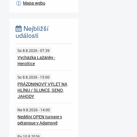
Mapa webu
Nejbližší
události
So 8.8.2026 - 07:39
Vycházka Lažánky -
Heroltice
So 8.8.2026 - 15:00
PRÁZDNINOVÝ VÝLET NA
HLÍNU / SLUNCE, SENO,
JAHODY
Ne 9.8.2026 - 14:00
Nedělní OPEN turnaje v
pétanque v Adamově
Po 10.8.2026