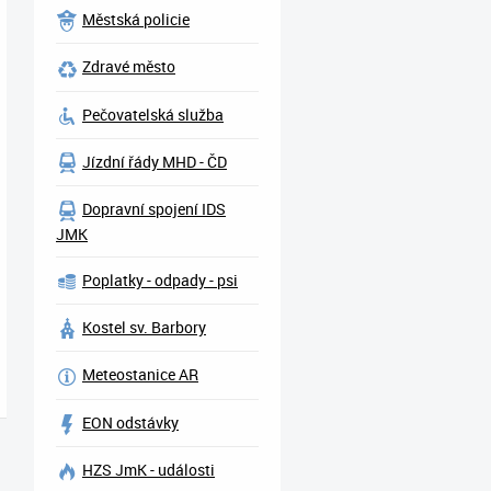
Městská policie
Zdravé město
Pečovatelská služba
Jízdní řády MHD - ČD
Dopravní spojení IDS
JMK
Poplatky - odpady - psi
Kostel sv. Barbory
Meteostanice AR
EON odstávky
HZS JmK - události