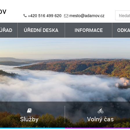
ov
+420 516 499 620
mesto@adamov.cz
ÚŘAD
ÚŘEDNÍ DESKA
INFORMACE
ODKA
Služby
Volný čas