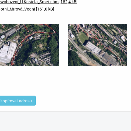
vobození_U Kostela_Smet.nám [182,4 kB]
otní_Mírová_Vodní [161,0 kB]
kopírovat adresu