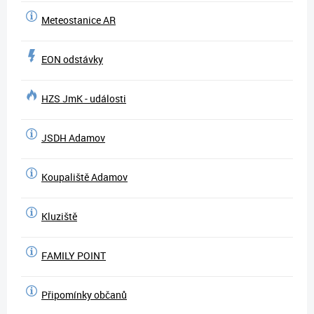
Meteostanice AR
EON odstávky
HZS JmK - události
JSDH Adamov
Koupaliště Adamov
Kluziště
FAMILY POINT
Připomínky občanů