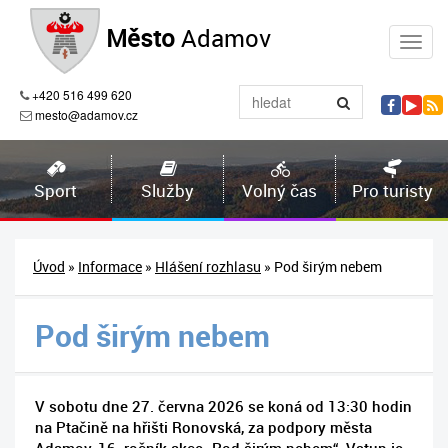
Město
Adamov
+420 516 499 620
mesto@adamov.cz
Sport
Služby
Volný čas
Pro turisty
Úvod
»
Informace
»
Hlášení rozhlasu
» Pod širým nebem
Pod širým nebem
V sobotu dne 27. června 2026 se koná od 13:30 hodin
na Ptačině na hřišti Ronovská, za podpory města