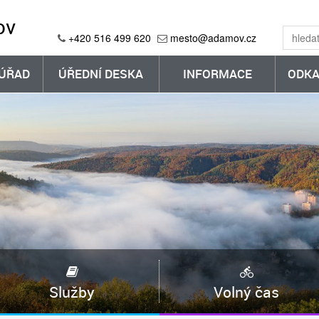
ov
+420 516 499 620
mesto@adamov.cz
ÚŘAD
ÚŘEDNÍ DESKA
INFORMACE
ODKA
Služby
Volný čas