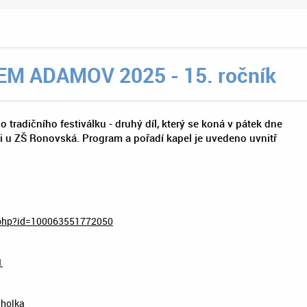
M ADAMOV 2025 - 15. ročník
radičního festiválku - druhý díl, který se koná v pátek dne
ti u ZŠ Ronovská. Program a pořadí kapel je uvedeno uvnitř
.php?id=100063551772050
1
holka