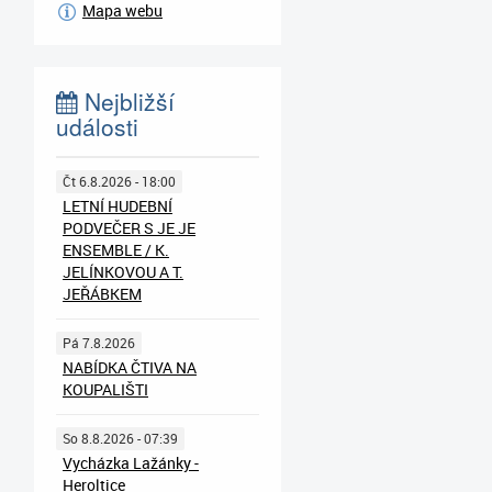
Mapa webu
Nejbližší
události
Čt 6.8.2026 - 18:00
LETNÍ HUDEBNÍ
PODVEČER S JE JE
ENSEMBLE / K.
JELÍNKOVOU A T.
JEŘÁBKEM
Pá 7.8.2026
NABÍDKA ČTIVA NA
KOUPALIŠTI
So 8.8.2026 - 07:39
Vycházka Lažánky -
Heroltice