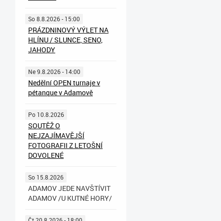
So 8.8.2026 - 15:00
PRÁZDNINOVÝ VÝLET NA
HLÍNU / SLUNCE, SENO,
JAHODY
Ne 9.8.2026 - 14:00
Nedělní OPEN turnaje v
pétanque v Adamově
Po 10.8.2026
SOUTĚŽ O
NEJZAJÍMAVĚJŠÍ
FOTOGRAFII Z LETOŠNÍ
DOVOLENÉ
So 15.8.2026
ADAMOV JEDE NAVŠTÍVIT
ADAMOV /U KUTNÉ HORY/
Čt 20.8.2026 - 18:00