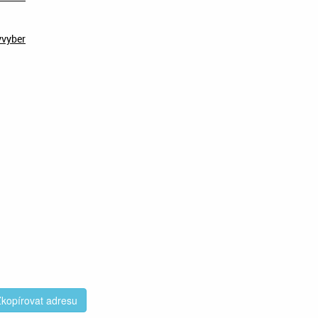
yvyber
kopírovat adresu