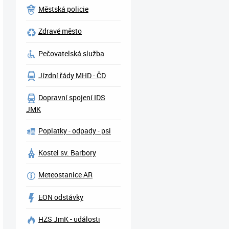
Městská policie
Zdravé město
Pečovatelská služba
Jízdní řády MHD - ČD
Dopravní spojení IDS
JMK
Poplatky - odpady - psi
Kostel sv. Barbory
Meteostanice AR
EON odstávky
HZS JmK - události