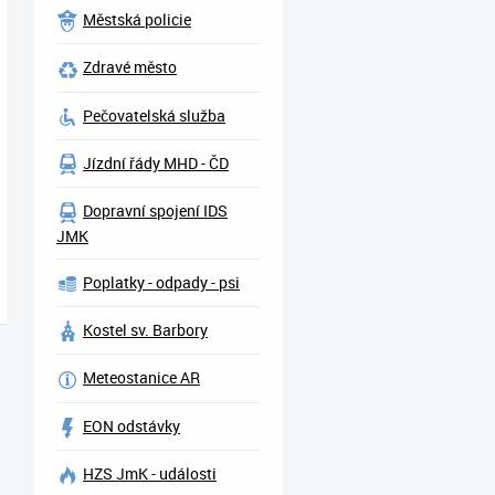
Městská policie
Zdravé město
Pečovatelská služba
Jízdní řády MHD - ČD
Dopravní spojení IDS
JMK
Poplatky - odpady - psi
Kostel sv. Barbory
Meteostanice AR
EON odstávky
HZS JmK - události