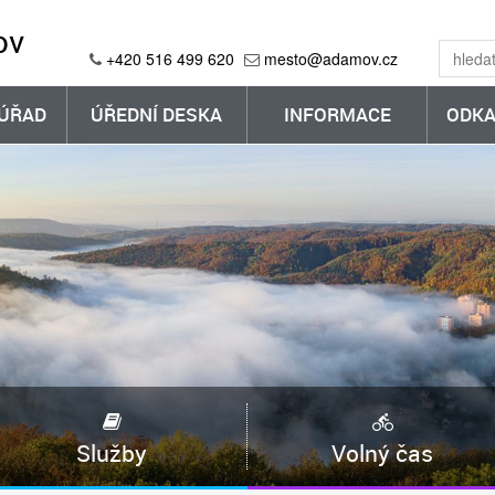
ov
+420 516 499 620
mesto@adamov.cz
ÚŘAD
ÚŘEDNÍ DESKA
INFORMACE
ODKA
Služby
Volný čas