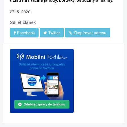
tržišti na Ptačině jahody, borůvky, ostružiny a maliny.
27. 5. 2026
Sdílet článek
Facebook
Twitter
Zkopírovat adresu