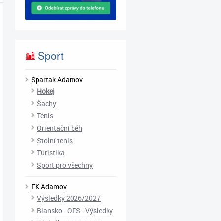
Sport
Spartak Adamov
Hokej
Šachy
Tenis
Orientační běh
Stolní tenis
Turistika
Sport pro všechny
FK Adamov
Výsledky 2026/2027
Blansko - OFS - Výsledky