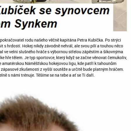
pokračovatel rodu našeho věčně kapitána Petra Kubíčka. Po strýci
it s hrdostí. Hokej nikdy závodně nehrál, ale svou pílí a touhou něco
al ve velni slušného hráče s výbornou střelou zápěstím a šikovnýma
e hře tělem. Je typ sportovce, který když se začne věnovat čemukoliv,
je amatérskou Náměšťskou hokejovou ligu, kde patří k tahounům
 zápasové zkušenosti z vyšší soutěže a určitě bude platným hráčem.
lně s námi trénuje. Těšíme se na tebe a ať se Ti daří.