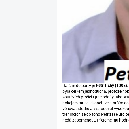
Dalším do party je
Petr Tichý (1995).
byla celkem jednoduchá, protože hok
soutěžích prošel i jiné oddíly jako W
hokejem musel skončit ve starším do
věnovat studiu a vystudoval vysokou 
trénincích se do toho Petr zase určit
nedá zapomenout. Přejeme mu hodně 