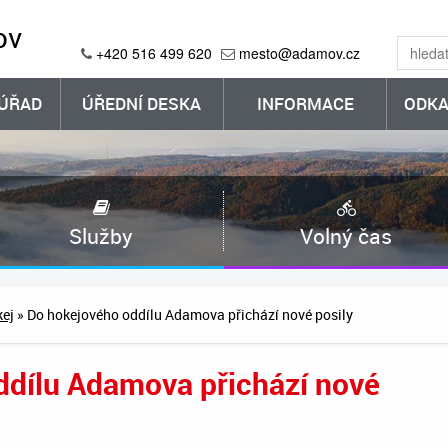
ov
+420 516 499 620
mesto@adamov.cz
ÚŘAD
ÚŘEDNÍ DESKA
INFORMACE
ODKA
Služby
Volný čas
ej
» Do hokejového oddílu Adamova přichází nové posily
ddílu Adamova přichází nové