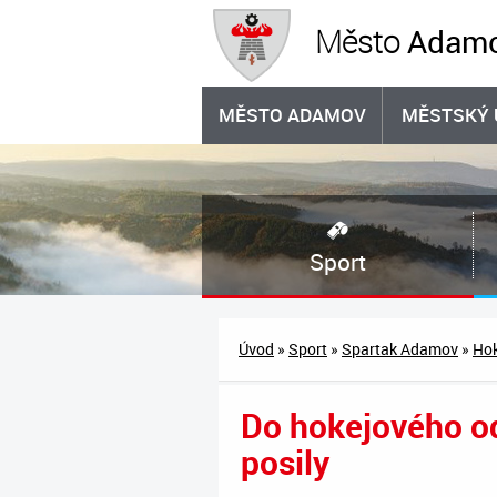
Adam
Město
MĚSTO ADAMOV
MĚSTSKÝ 
Sport
Úvod
»
Sport
»
Spartak Adamov
»
Hok
Do hokejového o
posily