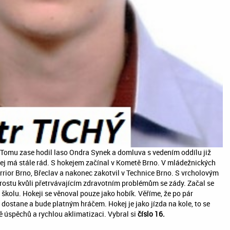
Tomu zase hodil laso Ondra Synek a domluva s vedením oddílu již
ej má stále rád. S hokejem začínal v Kometě Brno. V mládežnických
arrior Brno, Břeclav a nakonec zakotvil v Technice Brno. S vrcholovým
rostu kvůli přetrvávajícím zdravotním problémům se zády. Začal se
školu. Hokeji se věnoval pouze jako hobík. Věříme, že po pár
ě dostane a bude platným hráčem. Hokej je jako jízda na kole, to se
úspěchů a rychlou aklimatizaci. Vybral si
číslo 16.