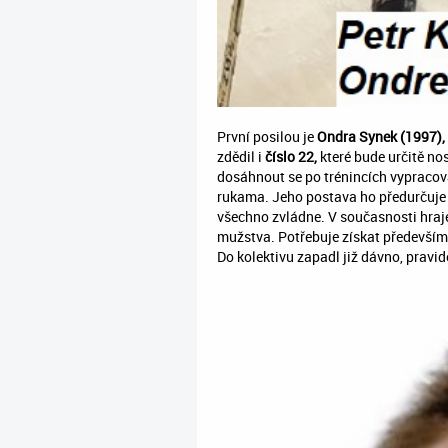
První posilou je
Ondra Synek (1997),
zdědil i
číslo 22,
které bude určitě nos
dosáhnout se po trénincích vypracov
rukama. Jeho postava ho předurčuje k
všechno zvládne. V současnosti hra
mužstva. Potřebuje získat především
Do kolektivu zapadl již dávno, pravide