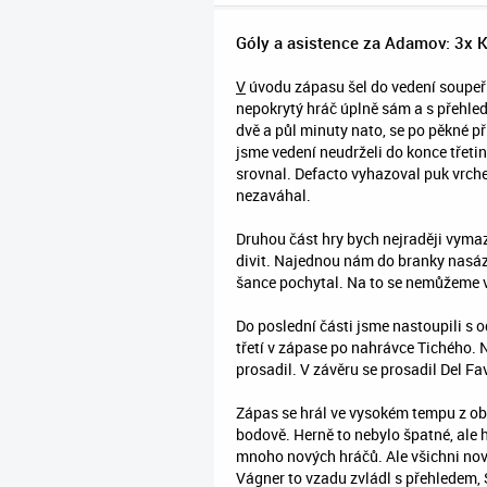
Góly a asistence za Adamov: 3x Ker
V
úvodu zápasu šel do vedení soupeř 
nepokrytý hráč úplně sám a s přehlede
dvě a půl minuty nato, se po pěkné př
jsme vedení neudrželi do konce třet
srovnal. Defacto vyhazoval puk vrche
nezaváhal.
Druhou část hry bych nejraději vymaza
divit. Najednou nám do branky nasáze
šance pochytal. Na to se nemůžeme 
Do poslední části jsme nastoupili s 
třetí v zápase po nahrávce Tichého. 
prosadil. V závěru se prosadil Del Fa
Zápas se hrál ve vysokém tempu z obo
bodově. Herně to nebylo špatné, ale 
mnoho nových hráčů. Ale všichni nová
Vágner to vzadu zvládl s přehledem, 