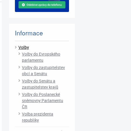
Informace
Volby
Volby do Evropského
parlamentu
Volby do zastupitelstev
obcí a Senátu
Volby do Senátu a
zastupitelstev krajů
Volby do Poslanecké
sněmovny Parlamentu
ČR
Volba prezidenta
republiky