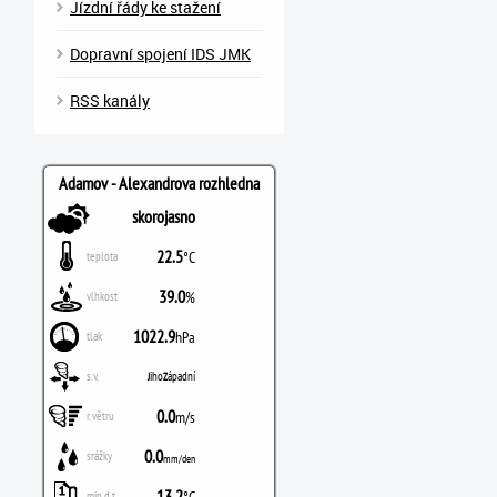
Jízdní řády ke stažení
Dopravní spojení IDS JMK
RSS kanály