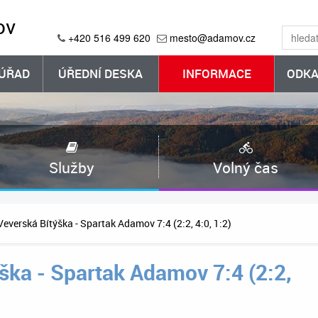
ov
+420 516 499 620
mesto@adamov.cz
ÚŘAD
ÚŘEDNÍ DESKA
INFORMACE
ODKA
Služby
Volný čas
everská Bítýška - Spartak Adamov 7:4 (2:2, 4:0, 1:2)
ška - Spartak Adamov 7:4 (2:2,