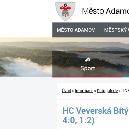
Adam
Město
MĚSTO ADAMOV
MĚSTSKÝ 
Sport
Úvod
»
Informace
»
Fotogalerie
» HC V
HC Veverská Bítý
4:0, 1:2)