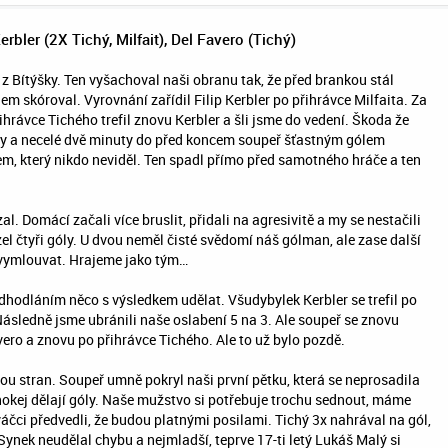
bler (2X Tichý, Milfait), Del Favero (Tichý)
z Bítýšky. Ten vyšachoval naši obranu tak, že před brankou stál
m skóroval. Vyrovnání zařídil Filip Kerbler po přihrávce Milfaita. Za
ihrávce Tichého trefil znovu Kerbler a šli jsme do vedení. Škoda že
iny a necelé dvě minuty do před koncem soupeř šťastným gólem
m, který nikdo neviděl. Ten spadl přímo před samotného hráče a ten
l. Domácí začali více bruslit, přidali na agresivitě a my se nestačili
l čtyři góly. U dvou neměl čisté svědomí náš gólman, ale zase další
vymlouvat. Hrajeme jako tým…
odhodláním něco s výsledkem udělat. Všudybylek Kerbler se trefil po
Následně jsme ubránili naše oslabení 5 na 3. Ale soupeř se znovu
vero a znovu po přihrávce Tichého. Ale to už bylo pozdě.
u stran. Soupeř umně pokryl naši první pětku, která se neprosadila
hokej dělají góly. Naše mužstvo si potřebuje trochu sednout, máme
čci předvedli, že budou platnými posilami. Tichý 3x nahrával na gól,
Synek neudělal chybu a nejmladší, teprve 17-ti letý Lukáš Malý si