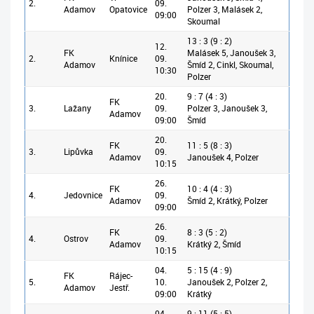
2.
09.
Adamov
Opatovice
Polzer 3, Malásek 2,
09:00
Skoumal
13 : 3 (9 : 2)
12.
FK
Malásek 5, Janoušek 3,
2.
Knínice
09.
Adamov
Šmíd 2, Cinkl, Skoumal,
10:30
Polzer
20.
9 : 7 (4 : 3)
FK
3.
Lažany
09.
Polzer 3, Janoušek 3,
Adamov
09:00
Šmíd
20.
FK
11 : 5 (8 : 3)
3.
Lipůvka
09.
Adamov
Janoušek 4, Polzer
10:15
26.
FK
10 : 4 (4 : 3)
4.
Jedovnice
09.
Adamov
Šmíd 2, Krátký, Polzer
09:00
26.
FK
8 : 3 (5 : 2)
4.
Ostrov
09.
Adamov
Krátký 2, Šmíd
10:15
04.
5 : 15 (4 : 9)
FK
Rájec-
5.
10.
Janoušek 2, Polzer 2,
Adamov
Jestř.
09:00
Krátký
04.
9 : 11 (5 : 5)