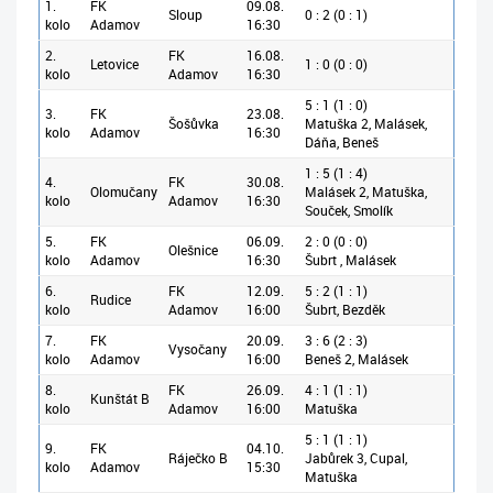
1.
FK
09.08.
Sloup
0 : 2 (0 : 1)
kolo
Adamov
16:30
2.
FK
16.08.
Letovice
1 : 0 (0 : 0)
kolo
Adamov
16:30
5 : 1 (1 : 0)
3.
FK
23.08.
Šošůvka
Matuška 2, Malásek,
kolo
Adamov
16:30
Dáňa, Beneš
1 : 5 (1 : 4)
4.
FK
30.08.
Olomučany
Malásek 2, Matuška,
kolo
Adamov
16:30
Souček, Smolík
5.
FK
06.09.
2 : 0 (0 : 0)
Olešnice
kolo
Adamov
16:30
Šubrt , Malásek
6.
FK
12.09.
5 : 2 (1 : 1)
Rudice
kolo
Adamov
16:00
Šubrt, Bezděk
7.
FK
20.09.
3 : 6 (2 : 3)
Vysočany
kolo
Adamov
16:00
Beneš 2, Malásek
8.
FK
26.09.
4 : 1 (1 : 1)
Kunštát B
kolo
Adamov
16:00
Matuška
5 : 1 (1 : 1)
9.
FK
04.10.
Ráječko B
Jabůrek 3, Cupal,
kolo
Adamov
15:30
Matuška