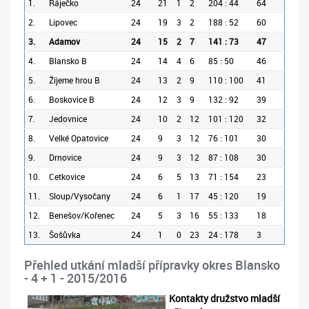
1.
Ráječko
24
21
1
2
204 : 44
64
2.
Lipovec
24
19
3
2
188 : 52
60
3.
Adamov
24
15
2
7
141 : 73
47
4.
Blansko B
24
14
4
6
85 : 50
46
5.
Žijeme hrou B
24
13
2
9
110 : 100
41
6.
Boskovice B
24
12
3
9
132 : 92
39
7.
Jedovnice
24
10
2
12
101 : 120
32
8.
Velké Opatovice
24
9
3
12
76 : 101
30
9.
Drnovice
24
9
3
12
87 : 108
30
10.
Cetkovice
24
6
5
13
71 : 154
23
11.
Sloup/Vysočany
24
6
1
17
45 : 120
19
12.
Benešov/Kořenec
24
5
3
16
55 : 133
18
13.
Šošůvka
24
1
0
23
24 : 178
3
Přehled utkání mladší přípravky okres Blansko
- 4 + 1 - 2015/2016
Kontakty družstvo mladší