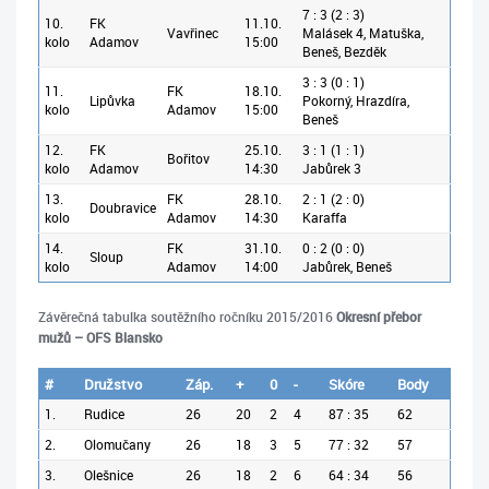
7 : 3 (2 : 3)
10.
FK
11.10.
Vavřinec
Malásek 4, Matuška,
kolo
Adamov
15:00
Beneš, Bezděk
3 : 3 (0 : 1)
11.
FK
18.10.
Lipůvka
Pokorný, Hrazdíra,
kolo
Adamov
15:00
Beneš
12.
FK
25.10.
3 : 1 (1 : 1)
Bořitov
kolo
Adamov
14:30
Jabůrek 3
13.
FK
28.10.
2 : 1 (2 : 0)
Doubravice
kolo
Adamov
14:30
Karaffa
14.
FK
31.10.
0 : 2 (0 : 0)
Sloup
kolo
Adamov
14:00
Jabůrek, Beneš
Závěrečná tabulka
soutěžního ročníku 2015/2016
Okresní přebor
mužů – OFS Blansko
#
Družstvo
Záp.
+
0
-
Skóre
Body
1.
Rudice
26
20
2
4
87 : 35
62
2.
Olomučany
26
18
3
5
77 : 32
57
3.
Olešnice
26
18
2
6
64 : 34
56