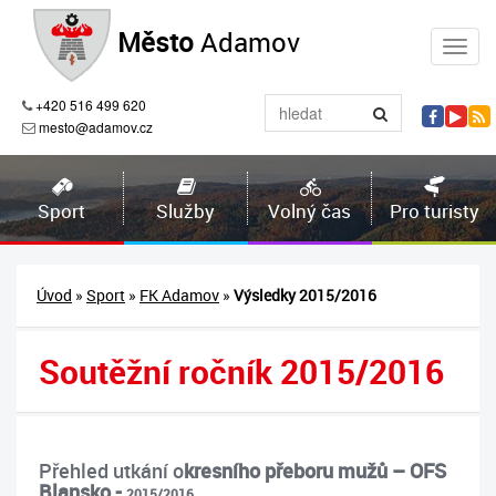
Město
Adamov
+420 516 499 620
mesto@adamov.cz
Sport
Služby
Volný čas
Pro turisty
Úvod
»
Sport
»
FK Adamov
»
Výsledky 2015/2016
Soutěžní ročník 2015/2016
Přehled utkání o
kresního přeboru mužů – OFS
Blansko -
2015/2016