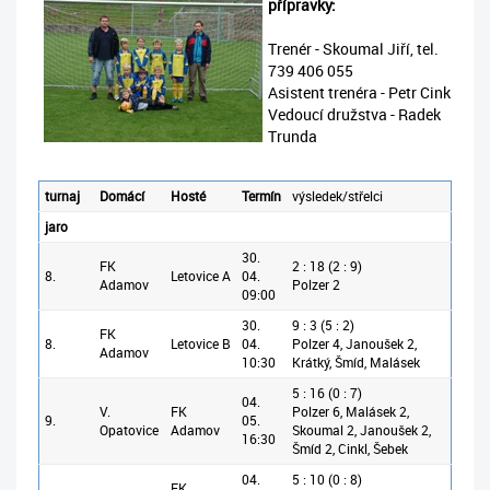
přípravky:
Trenér - Skoumal Jiří, tel.
739 406 055
Asistent trenéra - Petr Cink
Vedoucí družstva - Radek
Trunda
turnaj
Domácí
Hosté
Termín
výsledek/střelci
jaro
30.
FK
2 : 18 (2 : 9)
8.
Letovice A
04.
Adamov
Polzer 2
09:00
30.
9 : 3 (5 : 2)
FK
8.
Letovice B
04.
Polzer 4, Janoušek 2,
Adamov
10:30
Krátký, Šmíd, Malásek
5 : 16 (0 : 7)
04.
V.
FK
Polzer 6, Malásek 2,
9.
05.
Opatovice
Adamov
Skoumal 2, Janoušek 2,
16:30
Šmíd 2, Cinkl, Šebek
04.
5 : 10 (0 : 8)
FK