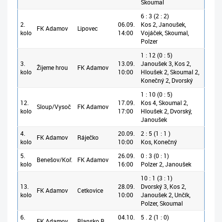
Skoumal
6 : 3 (2 : 2)
2.
06.09.
Kos 2, Janoušek,
FK Adamov
Lipovec
kolo
14:00
Vojáček, Skoumal,
Polzer
1 : 12 (0 : 5)
3.
13.09.
Janoušek 3, Kos 2,
Žijeme hrou
FK Adamov
kolo
10:00
Hloušek 2, Skoumal 2,
Konečný 2, Dvorský
1 : 10 (0 : 5)
12.
17.09.
Kos 4, Skoumal 2,
Sloup/Vysoč
FK Adamov
kolo
17:00
Hloušek 2, Dvorský,
Janoušek
4.
20.09.
2 : 5 (1 : 1 )
FK Adamov
Ráječko
kolo
10:00
Kos, Konečný
5.
26.09.
0 : 3 (0 : 1)
Benešov/Koř.
FK Adamov
kolo
16:00
Polzer 2, Janoušek
10 : 1 (3 : 1)
13.
28.09.
Dvorský 3, Kos 2,
FK Adamov
Cetkovice
kolo
10:00
Janoušek 2, Unčík,
Polzer, Skoumal
6.
04.10.
5 . 2 (1 : 0)
FK Adamov
Blansko B