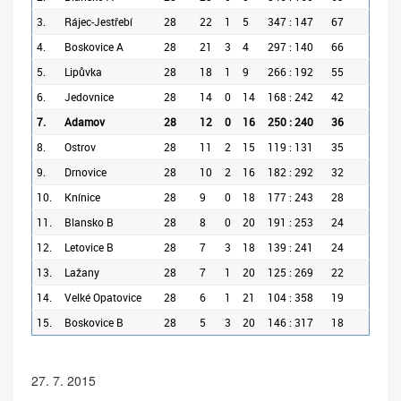
3.
Rájec-Jestřebí
28
22
1
5
347 : 147
67
4.
Boskovice A
28
21
3
4
297 : 140
66
5.
Lipůvka
28
18
1
9
266 : 192
55
6.
Jedovnice
28
14
0
14
168 : 242
42
7.
Adamov
28
12
0
16
250 : 240
36
8.
Ostrov
28
11
2
15
119 : 131
35
9.
Drnovice
28
10
2
16
182 : 292
32
10.
Knínice
28
9
0
18
177 : 243
28
11.
Blansko B
28
8
0
20
191 : 253
24
12.
Letovice B
28
7
3
18
139 : 241
24
13.
Lažany
28
7
1
20
125 : 269
22
14.
Velké Opatovice
28
6
1
21
104 : 358
19
15.
Boskovice B
28
5
3
20
146 : 317
18
27. 7. 2015