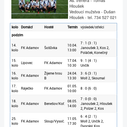
As. trenéra
- Tomáš
Hloušek
Vedoucí mužstva
- Dušan
Hloušek
- tel. 734 527 021
kolo
Domácí
Hosté
Termín
výsledek/střelci
podzim
7 : 1 (3 : 1)
14.
10.04.
FK Adamov
Šošůvka
Janoušek 3, Kos 2,
kolo
13:00
Poláček, Konečný
15.
17.04.
9 : 1 (4 : 1)
Lipovec
FK Adamov
kolo
10:30
Unčík
16.
Žijeme hrou
24.04.
3 : 6 (3 : 1)
FK Adamov
kolo
B
13:30
Moll 2, Skoumal
17.
01.05.
Ráječko
FK Adamov
8 : 0 (6 : 0)
kolo
10:00
7 : 0 (0 : 0)
18.
08.05.
FK Adamov
Benešov/Koř.
Janoušek 2, Hloušek
kolo
14:00
2, Polzer 2, Kos
6 : 4 (2 : 1)
25.
11.05.
FK Adamov
Sloup/Vysoč.
Moll 2, Unčík 2,
kolo
17:30
Dvorský, Kos