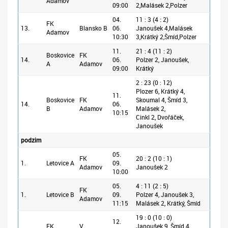
Adamov
09:00
2,Malásek 2,Polzer
04.
11 : 3 (4 : 2)
FK
13.
Blansko B
06.
Janoušek 4,Malásek
Adamov
10:30
3,Krátký 2,Šmíd,Polzer
11.
21 : 4 (11 : 2)
Boskovice
FK
14.
06.
Polzer 2, Janoušek,
A
Adamov
09:00
Krátký
2 : 23 (0 : 12)
Plozer 6, Krátký 4,
11.
Boskovice
FK
Skoumal 4, Šmíd 3,
14.
06.
B
Adamov
Malásek 2,
10:15
Cinkl 2, Dvořáček,
Janoušek
podzim
05.
FK
20 : 2 (10 : 1)
1.
Letovice A
09.
Adamov
Janoušek 2
10:00
05.
4 : 11 (2 : 5)
FK
1.
Letovice B
09.
Polzer 4, Janoušek 3,
Adamov
11:15
Malásek 2, Krátký, Šmíd
19 : 0 (10 : 0)
12.
FK
V.
Janoušek 9, Šmíd 4,