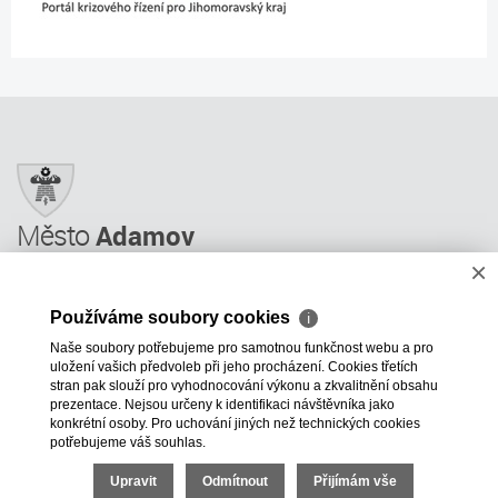
Město
Adamov
×
Město Adamov
Městský úřad
Používáme soubory cookies
ℹ
Úřední deska
Naše soubory potřebujeme pro samotnou funkčnost webu a pro
Informace
uložení vašich předvoleb při jeho procházení. Cookies třetích
Odkazy a rady
stran pak slouží pro vyhodnocování výkonu a zkvalitnění obsahu
prezentace. Nejsou určeny k identifikaci návštěvníka jako
ÚP GIS MAPY
konkrétní osoby. Pro uchování jiných než technických cookies
potřebujeme váš souhlas.
+420 516 499 620
mesto@adamov.cz
Upravit
Odmítnout
Přijímám vše