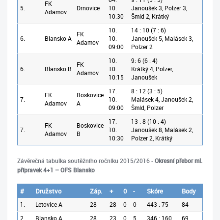
FK
5.
Drnovice
10.
Janoušek 3, Polzer 3,
Adamov
10:30
Šmíd 2, Krátký
10.
14 : 10 (7 : 6)
FK
6.
Blansko A
10.
Janoušek 5, Malásek 3,
Adamov
09:00
Polzer 2
10.
9: 6 (6 : 4)
FK
6.
Blansko B
10.
Krátký 4, Polzer,
Adamov
10:15
Janoušek
17.
8 : 12 (3 : 5)
FK
Boskovice
7.
10.
Malásek 4, Janoušek 2,
Adamov
A
09:00
Šmíd, Polzer
17.
13 : 8 (10 : 4)
FK
Boskovice
7.
10.
Janoušek 8, Malásek 2,
Adamov
B
10:30
Polzer 2, Krátký
Závěrečná tabulka soutěžního ročníku 2015/2016 -
Okresní přebor ml.
přípravek 4+1 – OFS Blansko
#
Družstvo
Záp.
+
0
-
Skóre
Body
1.
Letovice A
28
28
0
0
443 : 75
84
2.
Blansko A
28
23
0
5
346 : 160
69