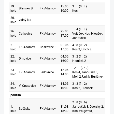
19.
15.05.
3 : 1 (0 : 1)
Blansko B
FK Adamov
kolo
10:00
Kos
20.
volný los
kolo
1 : 4 (1 : 1)
26.
25.05.
Cetkovice
FK Adamov
Vojáček, Kos, Hloušek,
kolo
17:00
Janoušek
21.
01.06.
4 : 8 (0 : 2)
FK Adamov
Boskovice B
kolo
17:30
Kos 2, Unčík 2
22.
04.06.
3 : 2 (1 : 2)
Drnovice
FK Adamov
kolo
16:00
Hloušek 2
12 : 1 (2 : 0)
23.
12.06.
FK Adamov
Jedovnice
Kos 4, Janoušek 3,
kolo
14:00
Moll 2, Unčík, Buriánek
24.
14.06.
3 : 3 (1 : 2)
V. Opatovice
FK Adamov
kolo
10:00
Kos 2, Hloušek
podzim
2 : 8 (0 : 6)
1.
31.08.
Janoušek 3, Dvorský 2,
Šošůvka
FK Adamov
kolo
18:30
Kos, Volgemut,