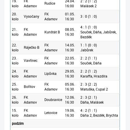
19.
FK
24.04.
2 : 2 (1 : 2)
Rudice
kolo
Adamov
16:00
Malásek 2
20.
FK
01.05.
Vysočany
3 : 0 (1 : 0)
kolo
Adamov
16:30
4 : 1 (1 : 0)
21.
FK
08.05.
Kunštát B
Souček, Dáňa, Jabůrek,
kolo
Adamov
16:30
Bezděk
22.
FK
14.05.
1 : 1 (0 : 0)
Ráječko B
kolo
Adamov
16:30
Jabůrek
23.
FK
22.05.
2 : 2 (1 : 1)
Vavřinec
kolo
Adamov
16:30
Souček, Dáňa
24.
FK
29.05.
2 : 2 (1 : 2)
Lipůvka
kolo
Adamov
16:30
Karaffa, Hrazdíra
25.
FK
05.06.
2 : 3 (2 : 2)
Bořitov
kolo
Adamov
16:30
Matuška, Cupal 2
26.
FK
12.06.
2 : 3 (2 : 1)
Doubravice
kolo
Adamov
16:30
Dáňa, Malásek
15.
FK
19.06.
4 : 2 (1 : 1)
Letovice
kolo
Adamov
16:30
Dáňa 2, Bezděk, Brychta
podzim