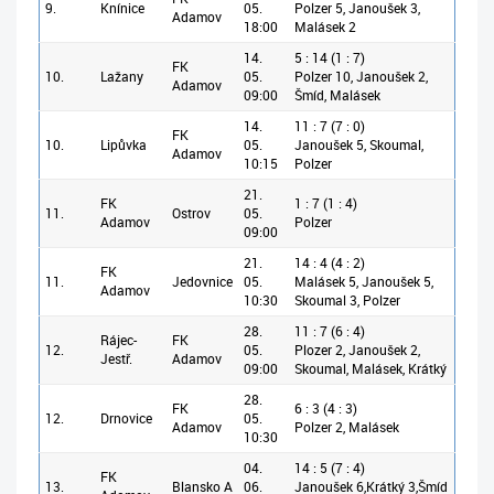
9.
Knínice
05.
Polzer 5, Janoušek 3,
Adamov
18:00
Malásek 2
14.
5 : 14 (1 : 7)
FK
10.
Lažany
05.
Polzer 10, Janoušek 2,
Adamov
09:00
Šmíd, Malásek
14.
11 : 7 (7 : 0)
FK
10.
Lipůvka
05.
Janoušek 5, Skoumal,
Adamov
10:15
Polzer
21.
FK
1 : 7 (1 : 4)
11.
Ostrov
05.
Adamov
Polzer
09:00
21.
14 : 4 (4 : 2)
FK
11.
Jedovnice
05.
Malásek 5, Janoušek 5,
Adamov
10:30
Skoumal 3, Polzer
28.
11 : 7 (6 : 4)
Rájec-
FK
12.
05.
Plozer 2, Janoušek 2,
Jestř.
Adamov
09:00
Skoumal, Malásek, Krátký
28.
FK
6 : 3 (4 : 3)
12.
Drnovice
05.
Adamov
Polzer 2, Malásek
10:30
04.
14 : 5 (7 : 4)
FK
13.
Blansko A
06.
Janoušek 6,Krátký 3,Šmíd