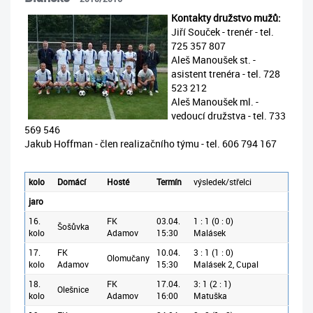
Kontakty družstvo mužů:
Jiří Souček - trenér - tel.
725 357 807
Aleš Manoušek st. -
asistent trenéra - tel. 728
523 212
Aleš Manoušek ml. -
vedoucí družstva - tel. 733
569 546
Jakub Hoffman - člen realizačního týmu - tel. 606 794 167
kolo
Domácí
Hosté
Termín
výsledek/střelci
jaro
16.
FK
03.04.
1 : 1 (0 : 0)
Šošůvka
kolo
Adamov
15:30
Malásek
17.
FK
10.04.
3 : 1 (1 : 0)
Olomučany
kolo
Adamov
15:30
Malásek 2, Cupal
18.
FK
17.04.
3: 1 (2 : 1)
Olešnice
kolo
Adamov
16:00
Matuška