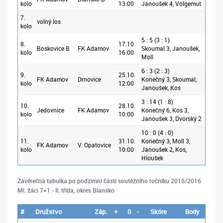
kolo
13:00
Janoušek 4, Volgemut
7.
volný los
kolo
5 : 5 (3 : 1)
8.
17.10.
Boskovice B
FK Adamov
Skoumal 3, Janoušek,
kolo
16:00
Moll
6 : 3 (2 : 3)
9.
25.10.
FK Adamov
Drnovice
Konečný 3, Skoumal,
kolo
12:00
Janoušek, Kos
3 : 14 (1 : 8)
10.
28.10.
Jedovnice
FK Adamov
Konečný 6, Kos 3,
kolo
10:00
Janoušek 3, Dvorský 2
10 : 0 (4 : 0)
11.
31.10.
Konečný 3, Moll 3,
FK Adamov
V. Opatovice
kolo
10:00
Janoušek 2, Kos,
Hloušek
Závěrečná tabulka po podzimní části soutěžního ročníku 2015/2016
Ml. žáci 7+1 - II. třída, okres Blansko
#
Družstvo
Záp.
+
0
-
Skóre
Body