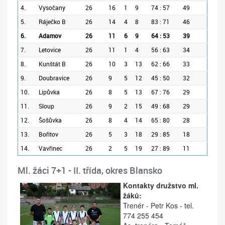
4.
Vysočany
26
16
1
9
74 : 57
49
5.
Ráječko B
26
14
4
8
83 : 71
46
6.
Adamov
26
11
6
9
64 : 53
39
7.
Letovice
26
11
1
4
56 : 63
34
8.
Kunštát B
26
10
3
13
62 : 66
33
9.
Doubravice
26
9
5
12
45 : 50
32
10.
Lipůvka
26
8
5
13
67 : 76
29
11.
Sloup
26
9
2
15
49 : 68
29
12.
Šošůvka
26
8
4
14
65 : 80
28
13.
Bořitov
26
5
3
18
29 : 85
18
14.
Vavřinec
26
2
5
19
27 : 89
11
Ml. žáci 7+1 - II. třída, okres Blansko
Kontakty družstvo ml.
žáků:
Trenér
- Petr Kos
- tel.
774 255 454