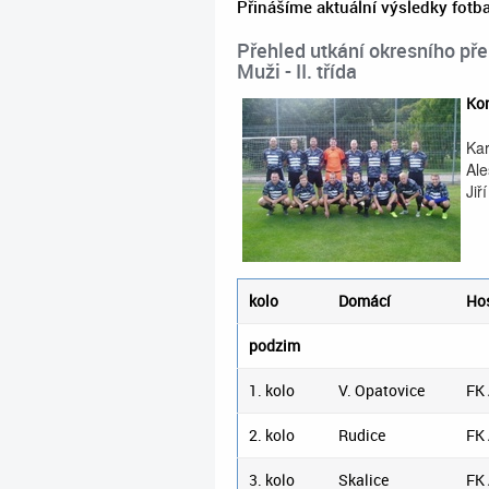
Přinášíme aktuální výsledky fotb
Přehled utkání okresního př
Muži - II. třída
Kon
Kar
Ale
Jiř
kolo
Domácí
Ho
podzim
1. kolo
V. Opatovice
FK
2. kolo
Rudice
FK
3. kolo
Skalice
FK