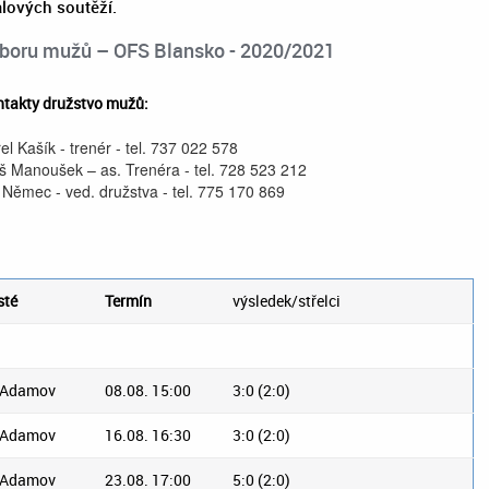
alových soutěží.
eboru mužů – OFS Blansko - 2020/2021
takty družstvo mužů:
el Kašík
- trenér - tel.
737 022 578
š Manoušek – as. Trenéra - tel. 728 523 212
í Němec - ved. družstva - tel. 775 170 869
sté
Termín
výsledek/střelci
 Adamov
08.08. 15:00
3:0 (2:0)
 Adamov
16.08. 16:30
3:0 (2:0)
 Adamov
23.08. 17:00
5:0 (2:0)