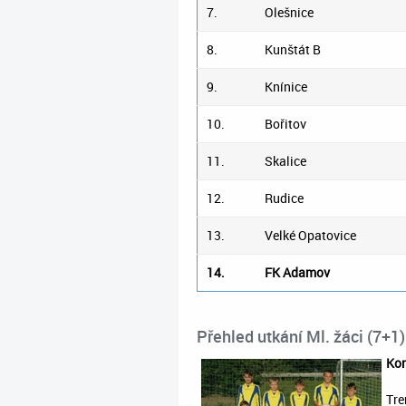
7.
Olešnice
8.
Kunštát B
9.
Knínice
10.
Bořitov
11.
Skalice
12.
Rudice
13.
Velké Opatovice
14.
FK Adamov
Přehled utkání Ml. žáci (7+1) 
Kon
Tre