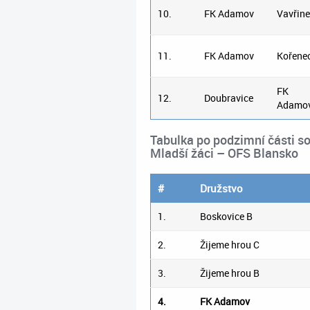
10.
FK Adamov
Vavřin
11.
FK Adamov
Kořene
FK
12.
Doubravice
Adamo
Tabulka po podzimní části s
Mladší žáci – OFS Blansko
#
Družstvo
1.
Boskovice B
2.
Žijeme hrou C
3.
Žijeme hrou B
4.
FK Adamov