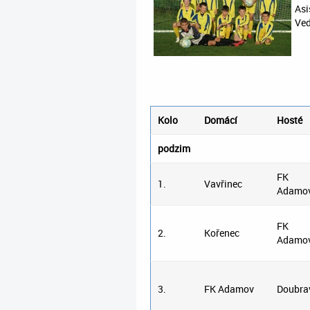
Asi
Ved
Kolo
Domácí
Hosté
podzim
FK
1.
Vavřinec
Adamo
FK
2.
Kořenec
Adamo
3.
FK Adamov
Doubra