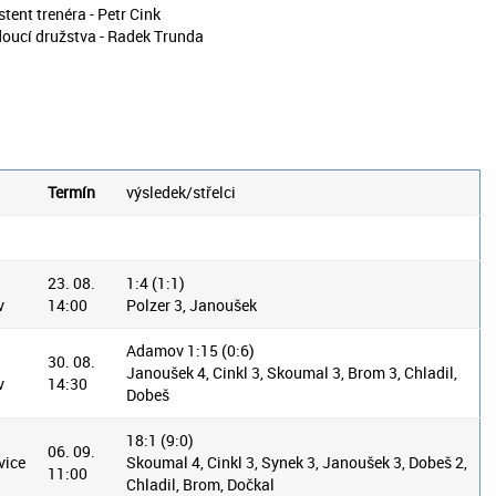
stent trenéra - Petr Cink
oucí družstva - Radek Trunda
Termín
výsledek/střelci
23. 08.
1:4 (1:1)
v
14:00
Polzer 3, Janoušek
Adamov 1:15 (0:6)
30. 08.
Janoušek 4, Cinkl 3, Skoumal 3, Brom 3, Chladil,
v
14:30
Dobeš
18:1 (9:0)
06. 09.
vice
Skoumal 4, Cinkl 3, Synek 3, Janoušek 3, Dobeš 2,
11:00
Chladil, Brom, Dočkal