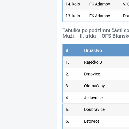
14. kolo
FK Adamov
V. 
13. kolo
FK Adamov
Do
Tabulka po podzimní části s
Muži – II. třída – OFS Blansk
#
Družstvo
1.
Ráječko B
2.
Drnovice
3.
Olomučany
4.
Jedovnice
5.
Doubravice
6.
Letovice