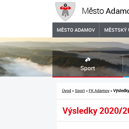
Adam
Město
MĚSTO ADAMOV
MĚSTSKÝ 
Sport
Úvod
»
Sport
»
FK Adamov
»
Výsledk
Výsledky 2020/2