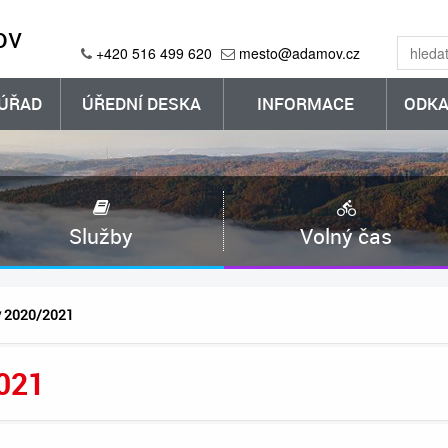
ov
+420 516 499 620
mesto@adamov.cz
ÚŘAD
ÚŘEDNÍ DESKA
INFORMACE
ODKA
Služby
Volný čas
y 2020/2021
021