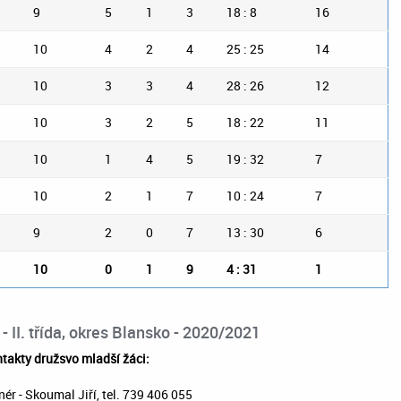
9
5
1
3
18 : 8
16
10
4
2
4
25 : 25
14
10
3
3
4
28 : 26
12
10
3
2
5
18 : 22
11
10
1
4
5
19 : 32
7
10
2
1
7
10 : 24
7
9
2
0
7
13 : 30
6
10
0
1
9
4 : 31
1
- II. třída, okres Blansko - 2020/2021
takty družsvo mladší žáci:
nér - Skoumal Jiří, tel. 739 406 055