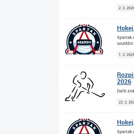
2. 3. 202
Hokej
Spartak A
soutěžní 
1. 3. 202
Rozpi
2026
Další zn
22. 2. 20
Hokej
Spartak A