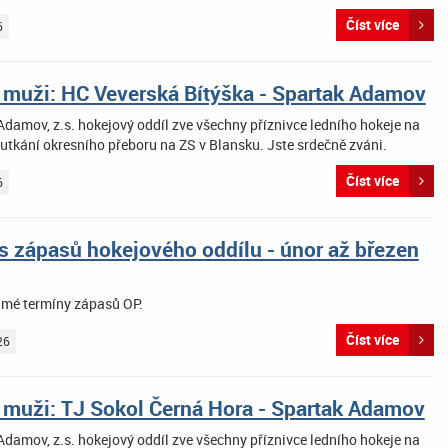
Číst více
6
 muži: HC Veverská Bítýška - Spartak Adamov
damov, z.s. hokejový oddíl zve všechny příznivce ledního hokeje na
utkání okresního přeboru na ZS v Blansku. Jste srdečně zváni.
Číst více
6
s zápasů hokejového oddílu - únor až březen
ámé termíny zápasů OP.
Číst více
26
 muži: TJ Sokol Černá Hora - Spartak Adamov
damov, z.s. hokejový oddíl zve všechny příznivce ledního hokeje na