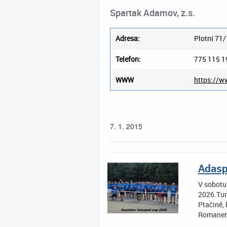
Spartak Adamov, z.s.
Adresa:
Plotní 71
Telefon:
775 115 1
WWW
https://w
7. 1. 2015
Adasp
V sobotu
2026.Turn
Ptačině, 
Romanem 