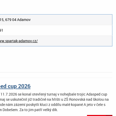
/15, 679 04 Adamov
91
ww.spartak-adamov.cz/
ed cup 2026
 11.7.2026 se konal otevřený turnaj v nohejbale trojic Adasped cup
aj se uskutečnil již tradičně na hřišti u ZŠ Ronovská nad školou na
kde nám zázemí poskytli kluci z oddílu malé kopané A jeto v čele s
Dobešem. Za to jim patří velký dík.