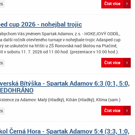
Číst více
26
ed cup 2026 - nohejbal trojic
 abychom Vás jménem Spartak Adamov, z.s. - HOKEJOVÝ ODDÍL,
a další ročník otevřeného turnaje v nohejbale trojic Adasped cup
rý se uskuteční na hřišti u ZŠ Ronovská nad školou na Ptačině,
I v sobotu 11. 7. 2026 od 11:00 hod. (prezentace v 10:00 hod.).
Číst více
26
verská Bítýška - Spartak Adamov 6:3 (0:1, 5:0,
 NEDOHRÁNO
istence za Adamov: Malý (Hladký), Kilián (Hladký), Klíma (sam.)
Číst více
26
ol Černá Hora - Spartak Adamov 5:4 (3:3, 1:0,