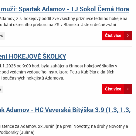
 muži: Spartak Adamov - TJ Sokol Černá Hora
damov, z.s. hokejový oddíl zve všechny příznivce ledního hokeje na
utkání okresního přeboru na ZS v Blansku. Jste srdečně zváni.
Číst více
26
jení HOKEJOVÉ ŠKOLKY
4.1.2026 od 9:00 hod. byla zahájena činnost hokejové školky v
pod vedením vedoucího instruktora Petra Kubíčka a dalších
 i současných hokejistů Adamova.
Číst více
6
ak Adamov - HC Veverská Bítýška 3:9 (1:3, 1:3,
sistence za Adamov: 2x Juráň (na první Novotný, na druhý Novotný a
Podborský (Julina)