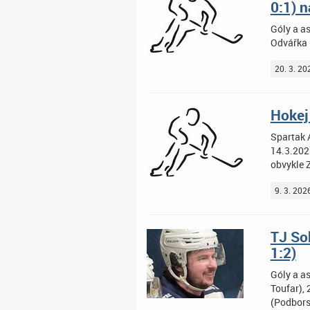
0:1) 
Góly a as
Odvářka 
20. 3. 20
Hokej
Spartak 
14.3.202
obvykle 
9. 3. 202
TJ Sok
1:2)
Góly a as
Toufar), 
(Podbors