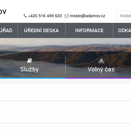
ov
+420 516 499 620
mesto@adamov.cz
ÚŘAD
ÚŘEDNÍ DESKA
INFORMACE
ODKA
Služby
Volný čas