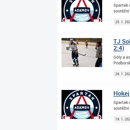
Spartak A
soutěžní 
25. 1. 20
TJ Sok
2:4)
Góly a as
Podborský
24. 1. 20
Hokej
Spartak A
soutěžní 
19. 1. 20