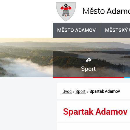
Adam
Město
MĚSTO ADAMOV
MĚSTSKÝ 
Sport
Úvod
»
Sport
»
Spartak Adamov
Spartak Adamov