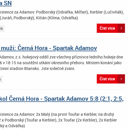
na SN
istence za Adamov: Podborský (Odvářka, Milfait), Kerbler (Lučivňák),
(Juráň, Podborský), Kilián (Klíma, Odvářka)
Číst více
26
 muži: Černá Hora - Spartak Adamov
Adamov, z.s. hokejový oddíl zve všechny příznivce ledního hokeje dne
6 v 18:15 na soutěžní utkání okresního přeboru. Místem konání jako
Zimní stadion Blansko. Jste srdečně zváni.
Číst více
6
ol Černá Hora - Spartak Adamov 5:8 (2:1, 2:5,
istence za Adamov: 2x Malý (na první Toufar a Kerbler, na druhý
2 x Podborský (Toufar a Kerbler), 2x Toufar (2x Kerbler), 2x Kerbler
ký a Odvářka)