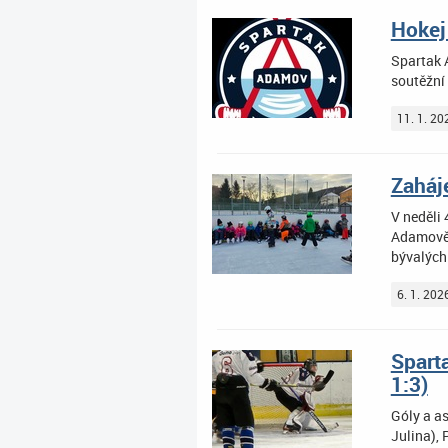
Hokej
Spartak A
soutěžní 
11. 1. 20
Zahá
V neděli 
Adamově 
bývalých
6. 1. 202
Spart
1:3)
Góly a a
Julina), 