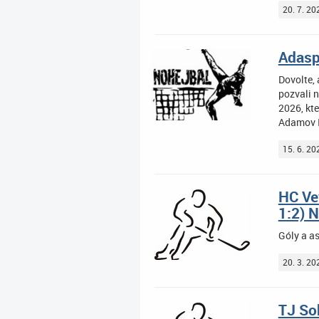
20. 7. 20
Adasp
Dovolte,
pozvali n
2026, kte
Adamov II
15. 6. 20
HC Ve
1:2)
Góly a as
20. 3. 20
TJ Sok