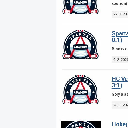
soutěžní 
22. 2. 20
Sparta
0:1)
Branky a
9. 2. 202
HC Ve
3:1)
Góly a a
28. 1. 20
Hokej