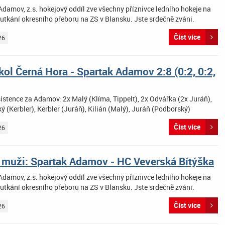
damov, z.s. hokejový oddíl zve všechny příznivce ledního hokeje na
utkání okresního přeboru na ZS v Blansku. Jste srdečně zváni.
Číst více
26
ol Černá Hora - Spartak Adamov 2:8 (0:2, 0:2,
istence za Adamov: 2x Malý (Klíma, Tippelt), 2x Odvářka (2x Juráň),
 (Kerbler), Kerbler (Juráň), Kilián (Malý), Juráň (Podborský)
Číst více
26
 muži: Spartak Adamov - HC Veverská Bítýška
damov, z.s. hokejový oddíl zve všechny příznivce ledního hokeje na
utkání okresního přeboru na ZS v Blansku. Jste srdečně zváni.
Číst více
26