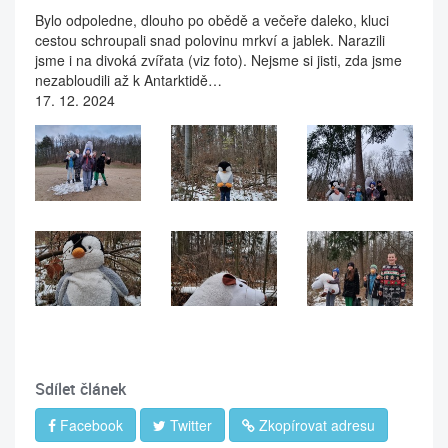
Bylo odpoledne, dlouho po obědě a večeře daleko, kluci
cestou schroupali snad polovinu mrkví a jablek. Narazili
jsme i na divoká zvířata (viz foto). Nejsme si jisti, zda jsme
nezabloudili až k Antarktidě…
17. 12. 2024
Sdílet článek
Facebook
Twitter
Zkopírovat adresu