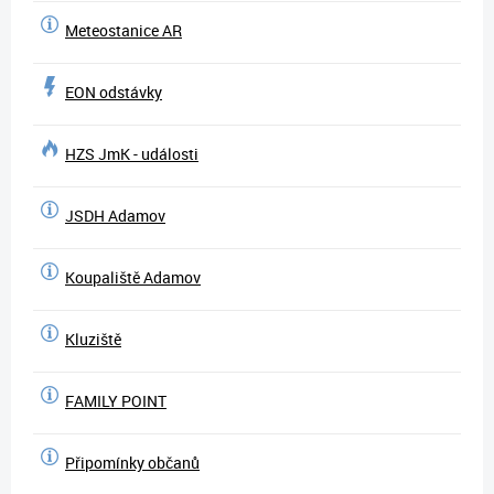
Meteostanice AR
EON odstávky
HZS JmK - události
JSDH Adamov
Koupaliště Adamov
Kluziště
FAMILY POINT
Připomínky občanů