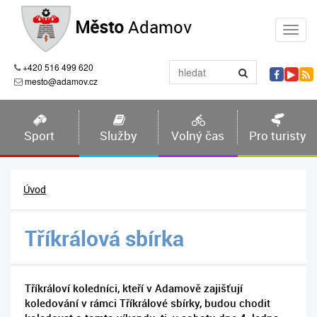
Město
Adamov
+420 516 499 620
mesto@adamov.cz
Sport
Služby
Volný čas
Pro turisty
Úvod
Tříkrálová sbírka
Tříkráloví koledníci, kteří v Adamově zajišťují
koledování v rámci Tříkrálové sbírky, budou chodit