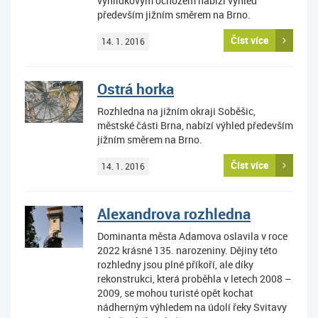
vyhlídkovým ochozem nabízí výhled
především jižním směrem na Brno.
Číst více
14. 1. 2016
Ostrá horka
Rozhledna na jižním okraji Soběšic,
městské části Brna, nabízí výhled především
jižním směrem na Brno.
Číst více
14. 1. 2016
Alexandrova rozhledna
Dominanta města Adamova oslavila v roce
2022 krásné 135. narozeniny. Dějiny této
rozhledny jsou plné příkoří, ale díky
rekonstrukci, která proběhla v letech 2008 –
2009, se mohou turisté opět kochat
nádherným výhledem na údolí řeky Svitavy