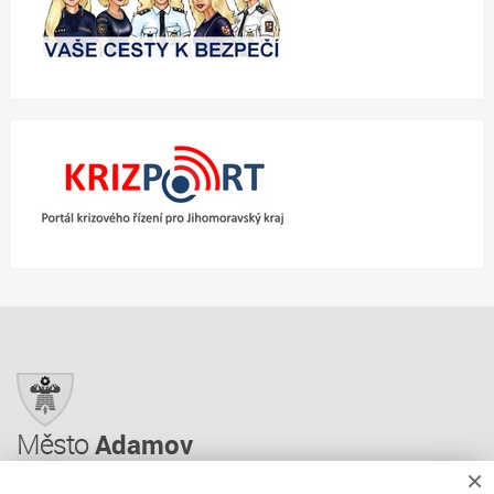
Město
Adamov
×
Město Adamov