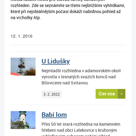
rozhleden. Zde se seznámíte se třemi nejbližšími vyhlídkami,
které při nejideálnějším počasí dokáží nabídnou pohled až
na vrcholky Alp.
12. 1. 2016
U Lidušky
Nejmladší rozhledna v adamovském okolí
vyrostla v lesnatých svazích konců nad
Bílovicemi nad Svitavou.
Číst více
3. 2. 2022
Babí lom
Přes 50 let stará rozhledna na kamenném
hřebeni nad obcí Lelekovice s kruhovým