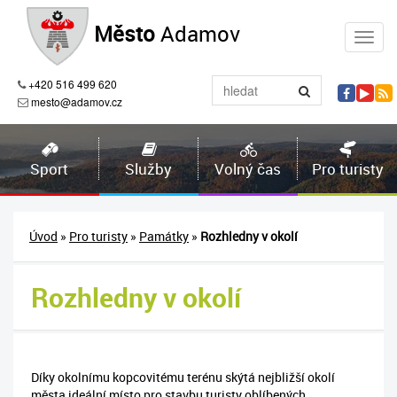
Město
Adamov
+420 516 499 620
mesto@adamov.cz
Sport
Služby
Volný čas
Pro turisty
Úvod
»
Pro turisty
»
Památky
»
Rozhledny v okolí
Rozhledny v okolí
Díky okolnímu kopcovitému terénu skýtá nejbližší okolí
města ideální místo pro stavbu turisty oblíbených