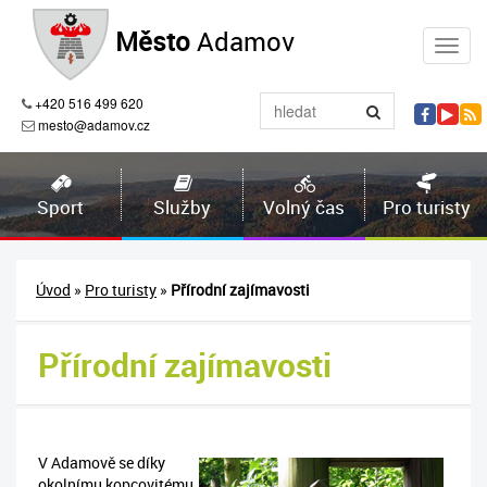
Město
Adamov
+420 516 499 620
mesto@adamov.cz
Sport
Služby
Volný čas
Pro turisty
Úvod
»
Pro turisty
»
Přírodní zajímavosti
Přírodní zajímavosti
V Adamově se díky
okolnímu kopcovitému