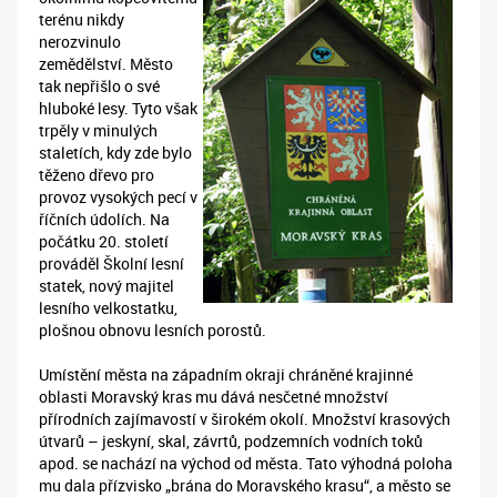
terénu nikdy
nerozvinulo
zemědělství. Město
tak nepřišlo o své
hluboké lesy. Tyto však
trpěly v minulých
staletích, kdy zde bylo
těženo dřevo pro
provoz vysokých pecí v
říčních údolích. Na
počátku 20. století
prováděl Školní lesní
statek, nový majitel
lesního velkostatku,
plošnou obnovu lesních porostů.
Umístění města na západním okraji chráněné krajinné
oblasti Moravský kras mu dává nesčetné množství
přírodních zajímavostí v širokém okolí. Množství krasových
útvarů – jeskyní, skal, závrtů, podzemních vodních toků
apod. se nachází na východ od města. Tato výhodná poloha
mu dala přízvisko „brána do Moravského krasu“, a město se