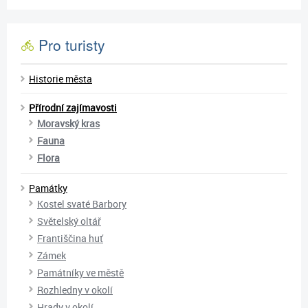
Pro turisty
Historie města
Přírodní zajímavosti
Moravský kras
Fauna
Flora
Památky
Kostel svaté Barbory
Světelský oltář
Františčina huť
Zámek
Památníky ve městě
Rozhledny v okolí
Hrady v okolí