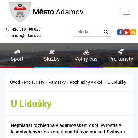
Město
Adamov
+420 516 499 620
mesto@adamov.cz
Sport
Služby
Volný čas
Pro turisty
Úvod
»
Pro turisty
»
Památky
»
Rozhledny v okolí
» U Lidušky
U Lidušky
Nejmladší rozhledna v adamovském okolí vyrostla v
lesnatých svazích konců nad Bílovicemi nad Svitavou.