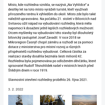
Místo, kde rozhledna vznikla, se nazývá „Na Vyhlídce“ a
desítky let na toto místo vyráželi turisté, kteří využívali
přirozeného terénu k výhledům do okolí. Místo zde bylo také
náležitě upravováno. Na počátku 21. století v Bílovicích nad
Svitavou ožil nápad na vybudování rozhledny, která měla
napomoci k dosažení ještě lepších rozhledových možností.
Otcem myšlenky na vybudování této stavby byl dlouholetý
bílovický zastupitel Josef Zavadil. V roce 2018 se
Mikroregion Časnýř chopil záměru a rozhodl se za pomoci
dotace z ministerstva pro místní rozvoj a různých
přispěvatelů rozhlednu vybudovat. Celková částka za
realizaci stavby dosáhla bezmála šesti milionů Kč.
Rozhledna byla pojmenována po odloženém děvčátku, které
spisovatel Rudolf Těsnohlídek našel v místních lesích před
Štědrým dnem v roce 1919.
Slavnostní otevření rozhledny proběhlo 26. října 2021.
3. 2. 2022