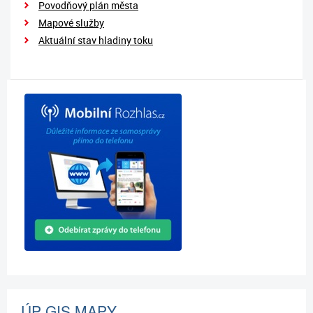
Povodňový plán města
Mapové služby
Aktuální stav hladiny toku
ÚP GIS MAPY