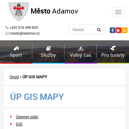
Město
Adamov
+420 516 499 620
mesto@adamov.cz
Sport
Služby
Volný čas
Pro turisty
Úvod
»
ÚP GIS MAPY
ÚP GIS MAPY
Územní plán
GIS