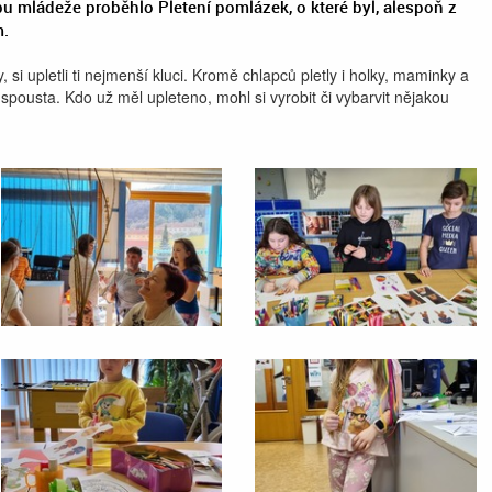
 mládeže proběhlo Pletení pomlázek, o které byl, alespoň z
m.
ly, si upletli ti nejmenší kluci. Kromě chlapců pletly i holky, maminky a
 spousta. Kdo už měl upleteno, mohl si vyrobit či vybarvit nějakou