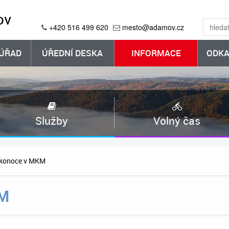
ov
+420 516 499 620
mesto@adamov.cz
ÚŘAD
ÚŘEDNÍ DESKA
INFORMACE
ODKA
Služby
Volný čas
ikonoce v MKM
KM