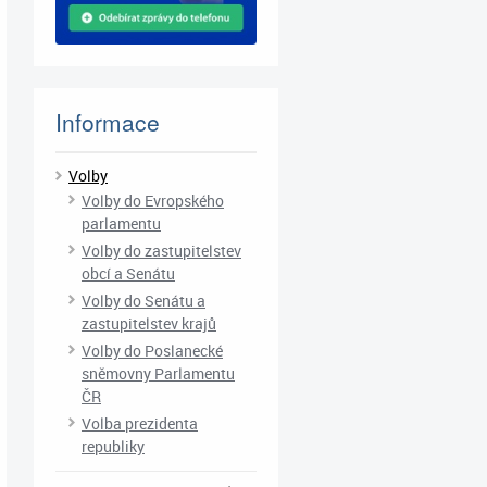
Informace
Volby
Volby do Evropského
parlamentu
Volby do zastupitelstev
obcí a Senátu
Volby do Senátu a
zastupitelstev krajů
Volby do Poslanecké
sněmovny Parlamentu
ČR
Volba prezidenta
republiky