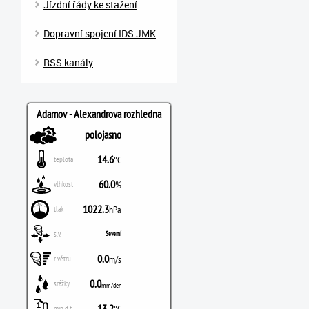
Jízdní řády ke stažení
Dopravní spojení IDS JMK
RSS kanály