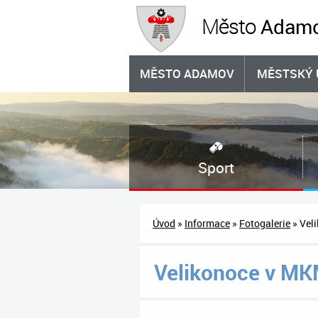
Adam
Město
MĚSTO ADAMOV
MĚSTSKÝ 
Sport
Úvod
»
Informace
»
Fotogalerie
» Vel
Velikonoce v M