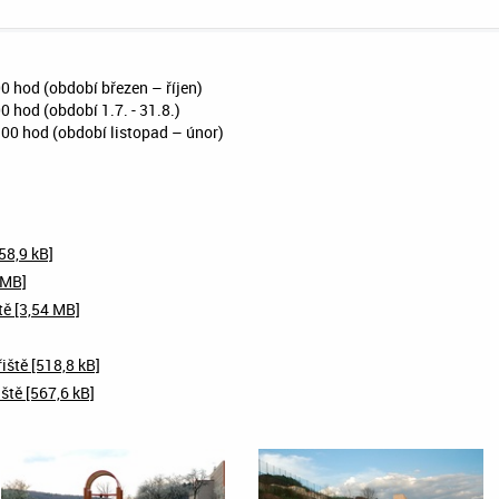
0 hod (období březen – říjen)
 hod (období 1.7. - 31.8.)
00 hod (období listopad – únor)
58,9 kB]
 MB]
tě [3,54 MB]
iště [518,8 kB]
ště [567,6 kB]