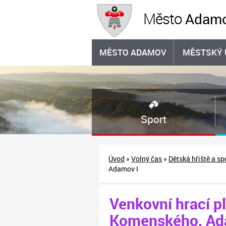
Adam
Město
MĚSTO ADAMOV
MĚSTSKÝ 
Sport
Úvod
»
Volný čas
»
Dětská hřiště a sp
Adamov I
Venkovní hrací pl
Komenského, Ad