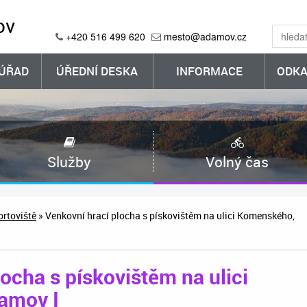
ov
+420 516 499 620
mesto@adamov.cz
ÚŘAD
ÚŘEDNÍ DESKA
INFORMACE
ODKA
Služby
Volný čas
ortoviště
» Venkovní hrací plocha s pískovištěm na ulici Komenského,
ocha s pískovištěm na ulici
amov I