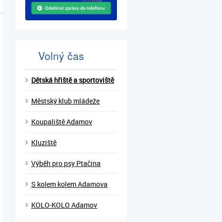
Volný čas
Dětská hřiště a sportoviště
Městský klub mládeže
Koupaliště Adamov
Kluziště
Výběh pro psy Ptačina
S kolem kolem Adamova
KOLO-KOLO Adamov