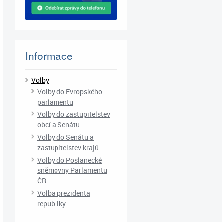
Informace
Volby
Volby do Evropského
parlamentu
Volby do zastupitelstev
obcí a Senátu
Volby do Senátu a
zastupitelstev krajů
Volby do Poslanecké
sněmovny Parlamentu
ČR
Volba prezidenta
republiky