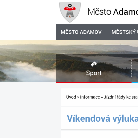
Adam
Město
MĚSTO ADAMOV
MĚSTSKÝ 
Sport
Úvod
»
Informace
»
Jízdní řády ke st
Víkendová výluka