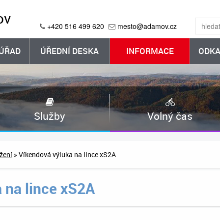
ov
+420 516 499 620
mesto@adamov.cz
ÚŘAD
ÚŘEDNÍ DESKA
INFORMACE
ODKA
Služby
Volný čas
ažení
» Víkendová výluka na lince xS2A
 na lince xS2A