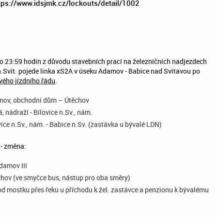
https://www.idsjmk.cz/lockouts/detail/1002
 do 23:59 hodin z důvodu stavebních prací na železničních nadjezdech
.Svit. pojede linka xS2A v úseku Adamov - Babice nad Svitavou po
vého jízdního řádu
.
amov, obchodní dům – Útěchov
, nádraží - Bílovice n.Sv., nám.
ice n.Sv., nám. - Babice n.Sv. (zastávka u bývalé LDN)
 - změna:
damov III
hov (ve smyčce bus, nástup pro oba směry)
od mostku přes řeku u příchodu k žel. zastávce a penzionu k bývalému