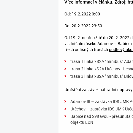
Více informací v článku. Zdroj: 
Od: 19.2.2022 0:00
Do: 20.2.2022 23:59
Od 19. 2. nepřetržitě do 20. 2. 2022
v silničním úseku Adamov – Babice n
třech odlišných trasách
podle výluko
trasa 1 linka xS2A "minibus" Ad
trasa 2 linka xS2A Útěchov - Lesná
trasa 3 linka xS2A "minibus" Bílov
Umístění zastávek náhradní dopravy
Adamov III – zastávka IDS JMK A
Útěchov – zastávka IDS JMK Útěc
Babice nad Svitavou - přesunuta 
objektu LDN