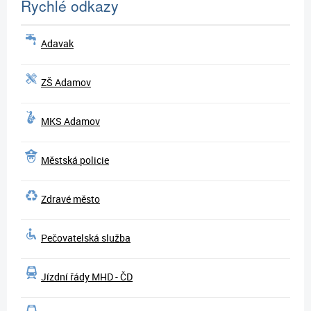
Rychlé odkazy
Adavak
ZŠ Adamov
MKS Adamov
Městská policie
Zdravé město
Pečovatelská služba
Jízdní řády MHD - ČD