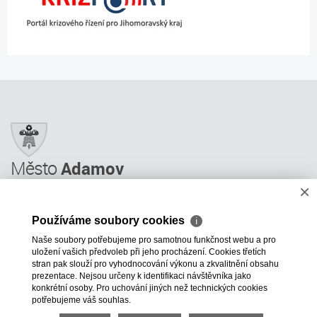
Město
Adamov
×
Město Adamov
Městský úřad
Používáme soubory cookies
ℹ
Úřední deska
Naše soubory potřebujeme pro samotnou funkčnost webu a pro
Informace
uložení vašich předvoleb při jeho procházení. Cookies třetích
Odkazy a rady
stran pak slouží pro vyhodnocování výkonu a zkvalitnění obsahu
prezentace. Nejsou určeny k identifikaci návštěvníka jako
ÚP GIS MAPY
konkrétní osoby. Pro uchování jiných než technických cookies
potřebujeme váš souhlas.