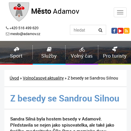
Město
Adamov
+420 516 499 620
mesto@adamov.cz
Sport
Služby
Volný čas
Pro turisty
Úvod
»
Volnočasové aktuality
» Z besedy se Sandrou Silnou
Z besedy se Sandrou Silnou
Sandra Silná byla hostem besedy v Adamově.
Představila se nejen jako spisovatelka, ale také jako