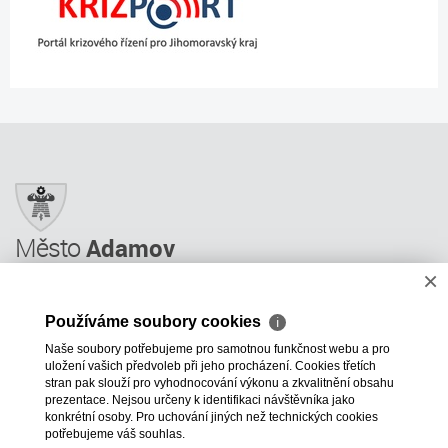
Město
Adamov
×
Město Adamov
Městský úřad
Používáme soubory cookies
ℹ
Úřední deska
Naše soubory potřebujeme pro samotnou funkčnost webu a pro
Informace
uložení vašich předvoleb při jeho procházení. Cookies třetích
Odkazy a rady
stran pak slouží pro vyhodnocování výkonu a zkvalitnění obsahu
prezentace. Nejsou určeny k identifikaci návštěvníka jako
ÚP GIS MAPY
konkrétní osoby. Pro uchování jiných než technických cookies
potřebujeme váš souhlas.