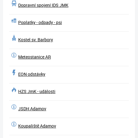
Dopravní spojení IDS JMK
Poplatky - odpady - psi
Kostel sv. Barbory
Meteostanice AR
EON odstávky
HZS JmK - události
JSDH Adamov
Koupaliště Adamov