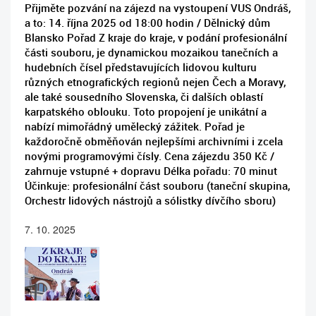
Přijměte pozvání na zájezd na vystoupení VUS Ondráš,
a to: 14. října 2025 od 18:00 hodin / Dělnický dům
Blansko Pořad Z kraje do kraje, v podání profesionální
části souboru, je dynamickou mozaikou tanečních a
hudebních čísel představujících lidovou kulturu
různých etnografických regionů nejen Čech a Moravy,
ale také sousedního Slovenska, či dalších oblastí
karpatského oblouku. Toto propojení je unikátní a
nabízí mimořádný umělecký zážitek. Pořad je
každoročně obměňován nejlepšími archivními i zcela
novými programovými čísly. Cena zájezdu 350 Kč /
zahrnuje vstupné + dopravu Délka pořadu: 70 minut
Účinkuje: profesionální část souboru (taneční skupina,
Orchestr lidových nástrojů a sólistky dívčího sboru)
7. 10. 2025