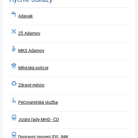
Adavak
ZŠ Adamov
MKS Adamov
Městská policie
Zdravé město
Pečovatelská služba
Jízdní řády MHD - ČD
Dopravní spojení IDS JMK