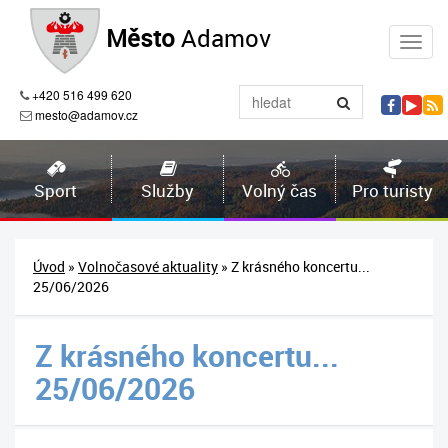
Město
Adamov
+420 516 499 620
mesto@adamov.cz
Sport
Služby
Volný čas
Pro turisty
Úvod
»
Volnočasové aktuality
» Z krásného koncertu...
25/06/2026
Z krásného koncertu...
25/06/2026