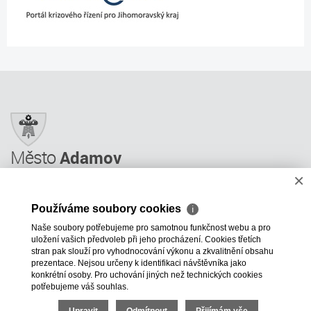
Město
Adamov
×
Město Adamov
Městský úřad
Používáme soubory cookies
ℹ
Úřední deska
Naše soubory potřebujeme pro samotnou funkčnost webu a pro
Informace
uložení vašich předvoleb při jeho procházení. Cookies třetích
Odkazy a rady
stran pak slouží pro vyhodnocování výkonu a zkvalitnění obsahu
prezentace. Nejsou určeny k identifikaci návštěvníka jako
ÚP GIS MAPY
konkrétní osoby. Pro uchování jiných než technických cookies
potřebujeme váš souhlas.
+420 516 499 620
mesto@adamov.cz