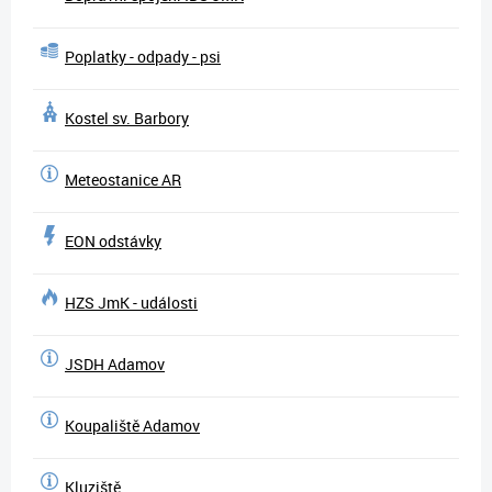
Poplatky - odpady - psi
Kostel sv. Barbory
Meteostanice AR
EON odstávky
HZS JmK - události
JSDH Adamov
Koupaliště Adamov
Kluziště