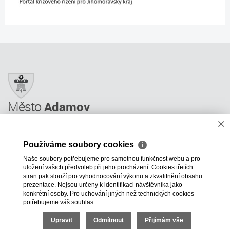
Město
Adamov
×
Město Adamov
Městský úřad
Používáme soubory cookies
ℹ
Úřední deska
Naše soubory potřebujeme pro samotnou funkčnost webu a pro
Informace
uložení vašich předvoleb při jeho procházení. Cookies třetích
Odkazy a rady
stran pak slouží pro vyhodnocování výkonu a zkvalitnění obsahu
prezentace. Nejsou určeny k identifikaci návštěvníka jako
ÚP GIS MAPY
konkrétní osoby. Pro uchování jiných než technických cookies
potřebujeme váš souhlas.
+420 516 499 620
mesto@adamov.cz
Upravit
Odmítnout
Přijímám vše