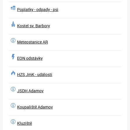
Poplatky - odpady - psi
Kostel sv. Barbory
Meteostanice AR
EON odstávky
HZS JmK - události
JSDH Adamov
Koupaliště Adamov
Kluziště