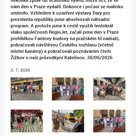
několika zpráv od účastníků výletu, můžu říct, že se
nám den v Praze vydařil. Dokonce i počasí se malinko
umírnilo. Vzhledem k uzavření výstavy Dary pro
prezidenta republiky jsme absolvovali náhradní
program. A protože jsme k cestě využili tentokrát
vlaku společnosti RegioJet, začali jsme den v Praze
prohlídkou Fantovy budovy na pražském hl.nadraží,
pokračovali návštěvou Českého rozhlasu (včetně
místní kavárny) a pokračovali poznáváním čtvrti
Žižkov s naší průvodkyní Kateřinou. 30/06/2026
3. 7. 2026