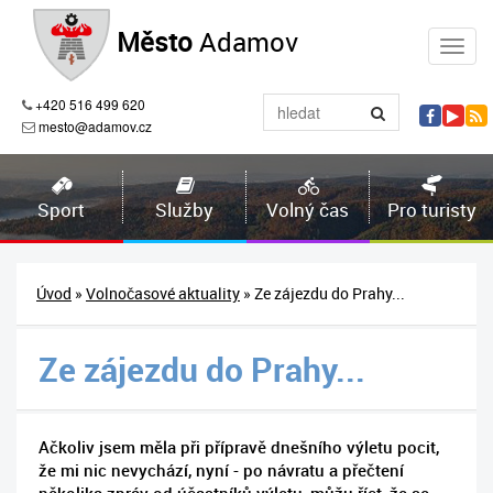
Město
Adamov
+420 516 499 620
mesto@adamov.cz
Sport
Služby
Volný čas
Pro turisty
Úvod
»
Volnočasové aktuality
» Ze zájezdu do Prahy...
Ze zájezdu do Prahy...
Ačkoliv jsem měla při přípravě dnešního výletu pocit,
že mi nic nevychází, nyní - po návratu a přečtení