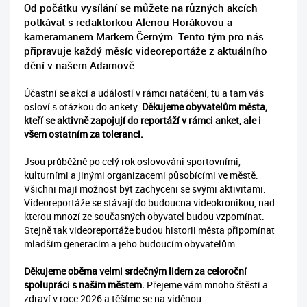
Od počátku vysílání se můžete na různých akcích
potkávat s redaktorkou Alenou Horákovou a
kameramanem Markem Černým. Tento tým pro nás
připravuje každý měsíc videoreportáže z aktuálního
dění v našem Adamově.
Účastní se akcí a událostí v rámci natáčení, tu a tam vás
osloví s otázkou do ankety.
Děkujeme obyvatelům města,
kteří se aktivně zapojují do reportáží v rámci anket, ale i
všem ostatním za toleranci.
Jsou průběžně po celý rok oslovováni sportovními,
kulturními a jinými organizacemi působícími ve městě.
Všichni mají možnost být zachyceni se svými aktivitami.
Videoreportáže se stávají do budoucna videokronikou, nad
kterou mnozí ze současných obyvatel budou vzpomínat.
Stejně tak videoreportáže budou historii města připomínat
mladším generacím a jeho budoucím obyvatelům.
Děkujeme oběma velmi srdečným lidem za celoroční
spolupráci s našim městem.
Přejeme vám mnoho štěstí a
zdraví v roce 2026 a těšíme se na viděnou.