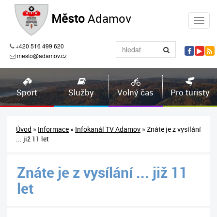
Město
Adamov
+420 516 499 620
mesto@adamov.cz
Sport
Služby
Volný čas
Pro turisty
Úvod
»
Informace
»
Infokanál TV Adamov
» Znáte je z vysílání
... již 11 let
Znáte je z vysílání ... již 11
let