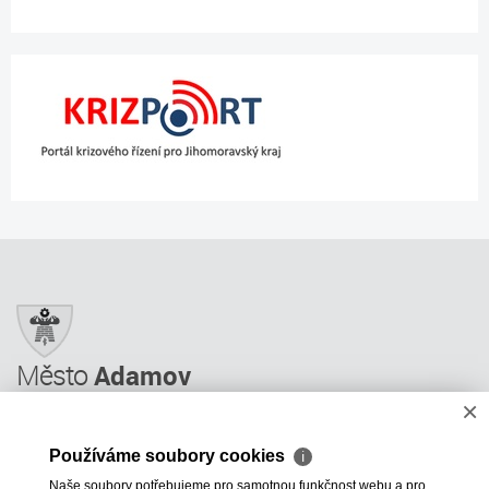
Město
Adamov
×
Město Adamov
Městský úřad
Používáme soubory cookies
ℹ
Úřední deska
Naše soubory potřebujeme pro samotnou funkčnost webu a pro