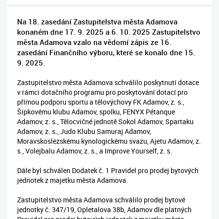
Na 18. zasedání Zastupitelstva města Adamova
konaném dne 17. 9. 2025 a 6. 10. 2025 Zastupitelstvo
města Adamova vzalo na vědomí zápis ze 16.
zasedání Finančního výboru, které se konalo dne 15.
9. 2025.
Zastupitelstvo města Adamova schválilo poskytnutí dotace
v rámci dotačního programu pro poskytování dotací pro
přímou podporu sportu a tělovýchovy FK Adamov, z. s.,
Šipkovému klubu Adamov, spolku, FENYX Pétanque
Adamov, z. s., Tělocvičné jednotě Sokol Adamov, Spartaku
Adamov, z. s., Judo Klubu Samuraj Adamov,
Moravskoslezskému kynologickému svazu, Ajetu Adamov, z.
s., Volejbalu Adamov, z. s., a Improve Yourself, z. s.
Dále byl schválen Dodatek č. 1 Pravidel pro prodej bytových
jednotek z majetku města Adamova.
Zastupitelstvo města Adamova schválilo prodej bytové
jednotky č. 347/19, Opletalova 38b, Adamov dle platných