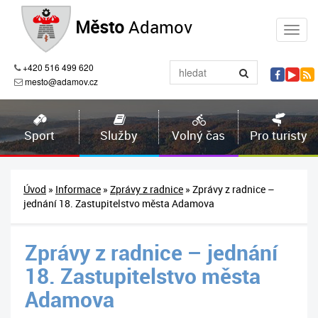
Město
Adamov
+420 516 499 620
mesto@adamov.cz
Sport
Služby
Volný čas
Pro turisty
Úvod
»
Informace
»
Zprávy z radnice
» Zprávy z radnice –
jednání 18. Zastupitelstvo města Adamova
Zprávy z radnice – jednání
18. Zastupitelstvo města
Adamova