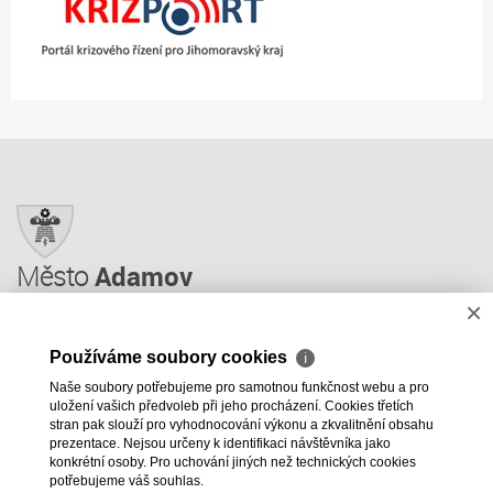
Město
Adamov
×
Město Adamov
Městský úřad
Používáme soubory cookies
ℹ
Úřední deska
Naše soubory potřebujeme pro samotnou funkčnost webu a pro
Informace
uložení vašich předvoleb při jeho procházení. Cookies třetích
Odkazy a rady
stran pak slouží pro vyhodnocování výkonu a zkvalitnění obsahu
prezentace. Nejsou určeny k identifikaci návštěvníka jako
ÚP GIS MAPY
konkrétní osoby. Pro uchování jiných než technických cookies
potřebujeme váš souhlas.