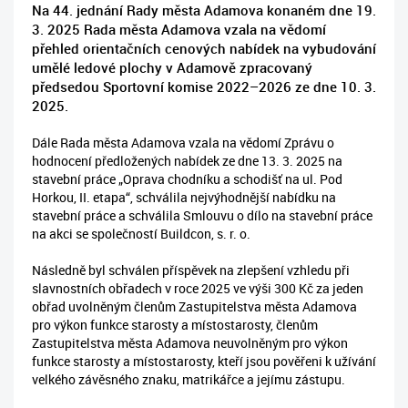
Na 44. jednání Rady města Adamova konaném dne 19.
3. 2025 Rada města Adamova vzala na vědomí
přehled orientačních cenových nabídek na vybudování
umělé ledové plochy v Adamově zpracovaný
předsedou Sportovní komise 2022–2026 ze dne 10. 3.
2025.
Dále Rada města Adamova vzala na vědomí Zprávu o
hodnocení předložených nabídek ze dne 13. 3. 2025 na
stavební práce „Oprava chodníku a schodišť na ul. Pod
Horkou, II. etapa“, schválila nejvýhodnější nabídku na
stavební práce a schválila Smlouvu o dílo na stavební práce
na akci se společností Buildcon, s. r. o.
Následně byl schválen příspěvek na zlepšení vzhledu při
slavnostních obřadech v roce 2025 ve výši 300 Kč za jeden
obřad uvolněným členům Zastupitelstva města Adamova
pro výkon funkce starosty a místostarosty, členům
Zastupitelstva města Adamova neuvolněným pro výkon
funkce starosty a místostarosty, kteří jsou pověřeni k užívání
velkého závěsného znaku, matrikářce a jejímu zástupu.