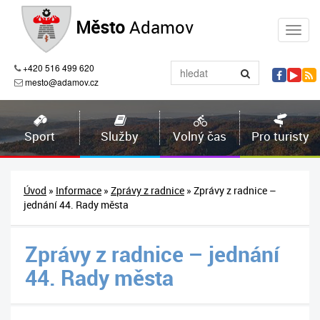
Město
Adamov
+420 516 499 620
mesto@adamov.cz
Sport
Služby
Volný čas
Pro turisty
Úvod
»
Informace
»
Zprávy z radnice
» Zprávy z radnice –
jednání 44. Rady města
Zprávy z radnice – jednání
44. Rady města