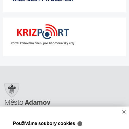
Město
Adamov
×
Město Adamov
Městský úřad
Používáme soubory cookies
ℹ
Úřední deska