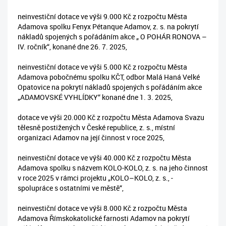
neinvestiční dotace ve výši 9.000 Kč z rozpočtu Města
Adamova spolku Fenyx Pétanque Adamov, z. s. na pokrytí
nákladů spojených s pořádáním akce „ O POHÁR RONOVA –
IV. ročník“, konané dne 26. 7. 2025,
neinvestiční dotace ve výši 5.000 Kč z rozpočtu Města
Adamova pobočnému spolku KČT, odbor Malá Haná Velké
Opatovice na pokrytí nákladů spojených s pořádáním akce
„ADAMOVSKÉ VYHLÍDKY“ konané dne 1. 3. 2025,
dotace ve výši 20.000 Kč z rozpočtu Města Adamova Svazu
tělesně postižených v České republice, z. s., místní
organizaci Adamov na její činnost v roce 2025,
neinvestiční dotace ve výši 40.000 Kč z rozpočtu Města
Adamova spolku s názvem KOLO-KOLO, z. s. na jeho činnost
v roce 2025 v rámci projektu „KOLO–KOLO, z. s., -
spolupráce s ostatními ve městě“,
neinvestiční dotace ve výši 8.000 Kč z rozpočtu Města
Adamova Římskokatolické farnosti Adamov na pokrytí